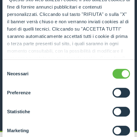
fine di fornire annunci pubblicitari e contenuti
SCHEDA TECNICA
personalizzati. Cliccando sul tasto "RIFIUTA" o sulla "X"
il banner verrà chiuso e non verranno inviati cookies al di
fuori di quelli tecnici. Cliccando su "ACCETTA TUTTI"
CONFRONTA
saranno automaticamente accettati tutti i cookie di prima
o terza parte presenti sul sito, i quali saranno in ogni
momento consultabili, con la possibilità di modificare il
consenso prestato per ogni singolo cookie. Come fare?
Cliccare sulla graffetta nera presente in fondo a destra di
Selezione
ogni pagina, selezionare "Modifichi il suo consenso" e
Necessari
Movimentatore Big Bags
del
infine "Mostra dettagli". Potrai trovare il link
consenso
dell'informativa completa nel footer presente in ogni
SCOPRI
Preferenze
pagina. Per esercitare i diritti riconosciuti all'interessato ai
sensi degli artt. 15 e ss. del Regolamento UE 2016/679
SCHEDA TECNICA
GDPR abbiamo predisposto una
apposita procedura.
Statistiche
Marketing