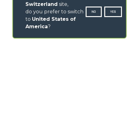
Switzerland
site,
do you prefer to switch
NO
YES
to
United States of
America
?
CONTATTI
Via Nazionale, 9 - 12010
S. Defendente di Cervasca (CN) - Italia
TEL
+39 0171614111
info@merlo.com