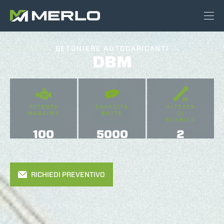
BETONIERE AUTOCARICANTI
DBM
POTENZA
CAPACITÀ
ALTEZZA
MASSIMA
BOTTE
DI
SCARICO
100
5000
2
RICHIEDI PREVENTIVO