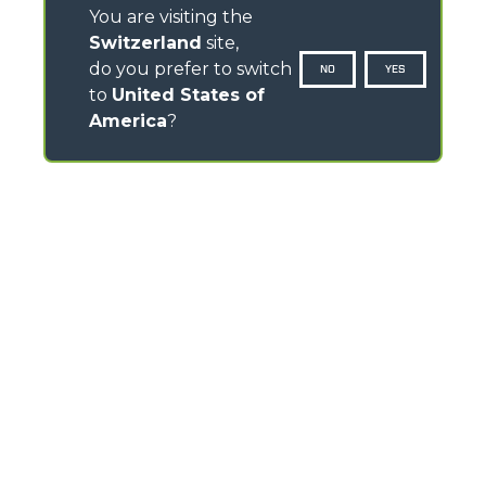
You are visiting the
Switzerland
site,
do you prefer to switch
NO
YES
to
United States of
America
?
CONTATTI
Via Nazionale, 9 - 12010
S. Defendente di Cervasca (CN) - Italia
TEL
+39 0171614111
info@merlo.com