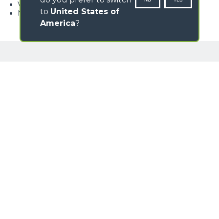
Velocità gancio tra 28 e 11 m/min
to
United States of
Manutenzione semplificata
America
?
GALLERIA IMMAGINI
Loading form...