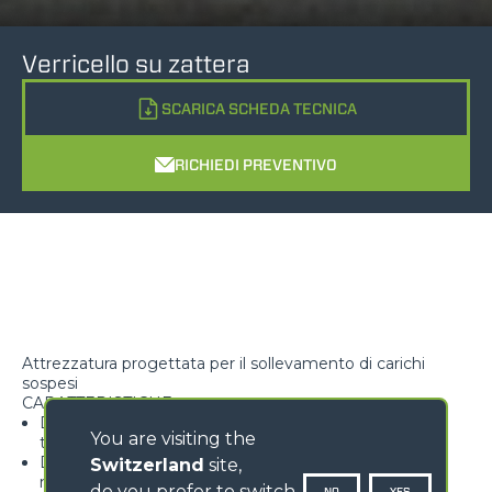
Verricello su zattera
SCARICA SCHEDA TECNICA
RICHIEDI PREVENTIVO
Attrezzatura progettata per il sollevamento di carichi
sospesi
CARATTERISTICHE
Dotato di premifune per garantire l’aderenza fune-
You are visiting the
tamburo
Disponibile supporto per trasporto verricello su
Switzerland
site,
macchina (solo alcuni modelli – opzionale)
do you prefer to switch
NO
YES