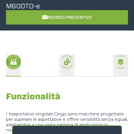
M600TD-e
RICHIEDI PREVENTIVO
Funzionalità
I trasportatori cingolati Cingo sono macchine progettate
per superare le aspettative e offrire versatilità senza eguali,
adattandosi a una vasta gamma di applicazioni in
molteplici settori. Che si abbia bisogno di trasportare