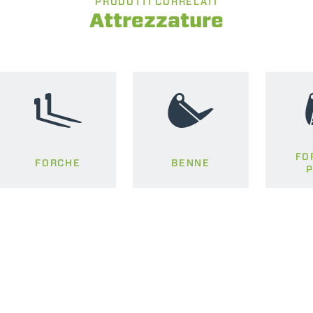
PRODOTTI CORRELATI
Attrezzature
FO
FORCHE
BENNE