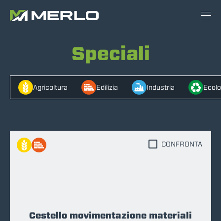
Speciali
Agricoltura
Edilizia
Industria
Ecolo
CONFRONTA
Cestello movimentazione materiali