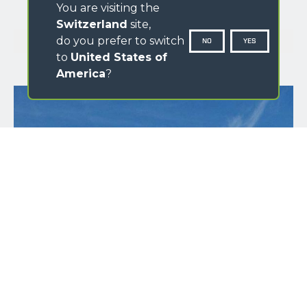
You are visiting the
Switzerland
site,
GALLERIA IMMAGINI
do you prefer to switch
NO
YES
to
United States of
America
?
NOME
*
COGNOME
*
PROVINCIA ITALIANA
*