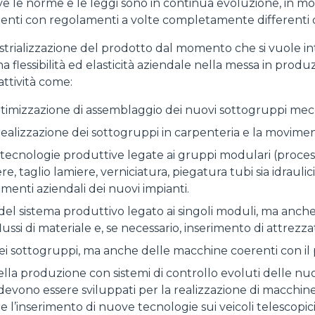
 dove le norme e le leggi sono in continua evoluzione, in
rgenti con regolamenti a volte completamente differenti 
strializzazione del prodotto dal momento che si vuole 
a flessibilità ed elasticità aziendale nella messa in produz
ttività come:
ottimizzazione di assemblaggio dei nuovi sottogruppi mecc
realizzazione dei sottogruppi in carpenteria e la movime
ecnologie produttive legate ai gruppi modulari (processi 
 taglio lamiere, verniciatura, piegatura tubi sia idraulic
menti aziendali dei nuovi impianti.
 del sistema produttivo legato ai singoli moduli, ma anche
si di materiale e, se necessario, inserimento di attrezz
dei sottogruppi, ma anche delle macchine coerenti con il
la produzione con sistemi di controllo evoluti delle nuo
o devono essere sviluppati per la realizzazione di macch
l’inserimento di nuove tecnologie sui veicoli telescopici