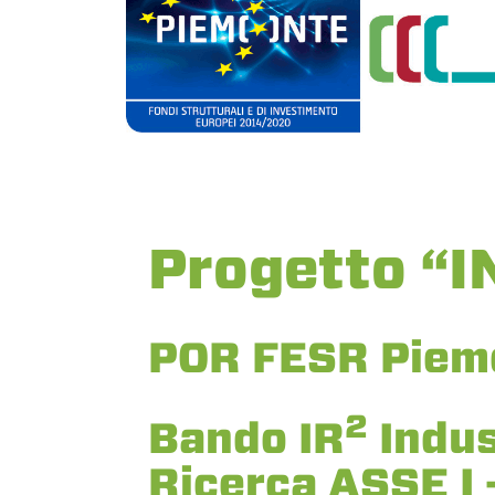
Progetto “
POR FESR Piem
2
Bando IR
Indus
Ricerca ASSE I – 