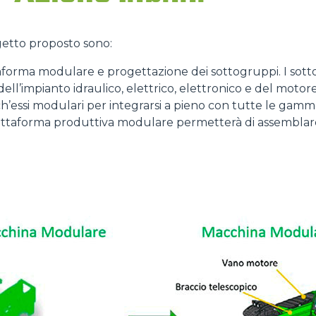
GANCI
ogetto proposto sono:
PIATTAFORME
aforma modulare e progettazione dei sottogruppi. I sott
i dell’impianto idraulico, elettrico, elettronico e del mot
nch’essi modulari per integrarsi a pieno con tutte le gamm
iattaforma produttiva modulare permetterà di assemblare
SPECIALI