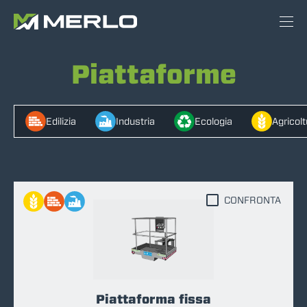
Piattaforme
Edilizia
Industria
Ecologia
Agricolt
CONFRONTA
Piattaforma fissa