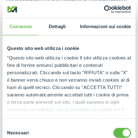
corrispondenza ai dati tecnici e di funzionamento,
sia per la qualità dei materiali impiegati che per le
lavorazioni, in ognuno dei suoi componenti e
nell’insieme, in base a quanto ordinato da MERLO.
Consenso
Dettagli
Informazioni sui cookie
8.2. Il FORNITORE dichiara e garantisce che il
prodotto è conforme alle norme nazionali ed
Questo sito web utilizza i cookie
internazionali applicabili, alle norme di sicurezza
per la prevenzione degli infortuni sul lavoro e la
“Questo sito web utilizza i cookie Il sito utilizza cookies al
protezione ambientale in vigore al momento della
fine di fornire annunci pubblicitari e contenuti
consegna.
personalizzati. Cliccando sul tasto "RIFIUTA" o sulla "X"
il banner verrà chiuso e non verranno inviati cookies al di
8.3. La garanzia, come espressa agli artt. 8.1 e
fuori di quelli tecnici. Cliccando su "ACCETTA TUTTI"
8.2, ha durata di 12 mesi dalla consegna del
saranno automaticamente accettati tutti i cookie di prima
prodotto, salve condizioni più favorevoli applicabili
o terza parte presenti sul sito, i quali saranno in ogni
a MERLO.
momento consultabili, con la possibilità di modificare il
consenso prestato per ogni singolo cookie. Come fare?
8.4. Qualora i prodotti oggetto dell’ordine siano
Cliccare sulla graffetta nera presente in fondo a destra di
destinati ad essere montati su macchine destinate
Selezione
ogni pagina, selezionare "Modifichi il suo consenso" e
Necessari
da MERLO ad un cliente finale, il termine di cui
del