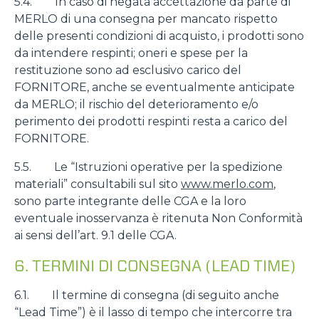
5.4. In caso di negata accettazione da parte di
MERLO di una consegna per mancato rispetto
delle presenti condizioni di acquisto, i prodotti sono
da intendere respinti; oneri e spese per la
restituzione sono ad esclusivo carico del
FORNITORE, anche se eventualmente anticipate
da MERLO; il rischio del deterioramento e/o
perimento dei prodotti respinti resta a carico del
FORNITORE.
5.5. Le “Istruzioni operative per la spedizione
materiali” consultabili sul sito
www.merlo.com
,
sono parte integrante delle CGA e la loro
eventuale inosservanza è ritenuta Non Conformità
ai sensi dell’art. 9.1 delle CGA.
6. TERMINI DI CONSEGNA (LEAD TIME)
6.1. Il termine di consegna (di seguito anche
“Lead Time”) è il lasso di tempo che intercorre tra