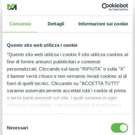
l’
entusiasmo
e l’
internazionalizzazione
, senza
perdere di vista i
valori tradizionali
che stanno
alla base di una gestione aziendale che fa del
coinvolgimento e del senso di identificazione con
Consenso
Dettagli
Informazioni sui cookie
l’azienda un elemento irrinunciabile;
Una continua attenzione allo
sviluppo delle
Risorse Umane
in relazione alla qualificazione
Questo sito web utilizza i cookie
professionale e allo sviluppo delle competenze e
“Questo sito web utilizza i cookie Il sito utilizza cookies al
di carriera, al fine di rafforzare la motivazione delle
fine di fornire annunci pubblicitari e contenuti
risorse e un crescente impegno nel prevedere
personalizzati. Cliccando sul tasto "RIFIUTA" o sulla "X"
l’inserimento di personale qualificato a svolgere le
il banner verrà chiuso e non verranno inviati cookies al di
mansioni necessarie alla realizzazione di un
fuori di quelli tecnici. Cliccando su "ACCETTA TUTTI"
prodotto di qualità;
saranno automaticamente accettati tutti i cookie di prima
Una grande attenzione al mantenimento di uno
o terza parte presenti sul sito, i quali saranno in ogni
stretto legame con la clientela
che si ritrova in
momento consultabili, con la possibilità di modificare il
un servizio di assistenza post-vendita diffuso
consenso prestato per ogni singolo cookie. Come fare?
capillarmente sul territorio e di una gestione dei
Cliccare sulla graffetta nera presente in fondo a destra di
Selezione
ricambi tempestiva ed efficiente.
ogni pagina, selezionare "Modifichi il suo consenso" e
Necessari
del
infine "Mostra dettagli". Potrai trovare il link