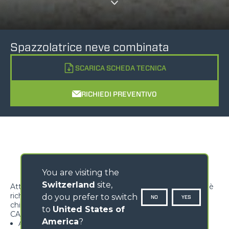
Spazzolatrice neve combinata
SCARICA SCHEDA TECNICA
RICHIEDI PREVENTIVO
You are visiting the
Switzerland
site,
Attrezzatura progettata per lo sgombero neve laddove è
richiesta una efficace pulizia senza uso di sali o prodotti
do you prefer to switch
NO
YES
chimici
to
United States of
CARATTERISTICHE
America
?
Attrezzatura multifunzione