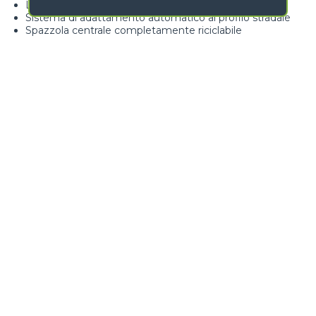
Lama neve con profilo antiusura reversibile
Sistema di adattamento automatico al profilo stradale
Spazzola centrale completamente riciclabile
Loading form...
GALLERIA IMMAGINI