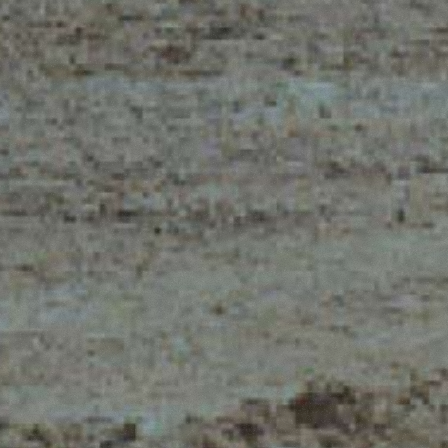
TELESCOPICI ELETTRICI
FORCHE
PRODOTTI
ATTREZZATURE
O
TELESCOPICI COMPATTI
BENNE
TELESCOPICI MEDIA
FORCHE E PI
CAPACITÀ
GANCI
TELESCOPICI ALTA
CAPACITÀ
ALITÀ
PIATTAFORM
TELESCOPICI
LUTE,
SPECIALI
STABILIZZATI
DEL
BIENTE
TELESCOPICI ROTATIVI
TRATTORI TELESCOPICI
CINGO TRANSPORTER
CINGO PORTATTREZZI