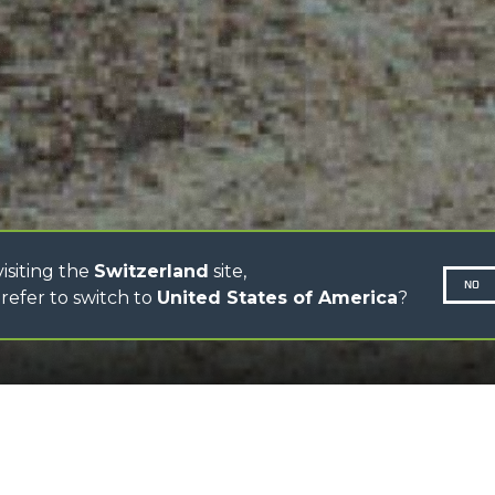
CINGO MULTIFUNZIONE
LI
CINGO ELETTRICO
IONE
BETONIERE
AUTOCARICANTI
TRATTORI FORESTALI
R
DUMPER
isiting the
Switzerland
site,
NO
refer to switch to
United States of America
?
SCROLL DOWN
N-260677,
SCARICA 