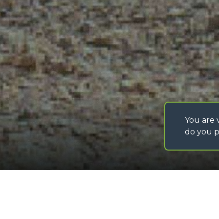
PRECISIONE
CONDIZIONI GENERA
D’ACQUISTO
ISTRUZIONI SPEDIZ
MATERIALI
IT - TEAM VIEWER
SAV - TEAM VIEWE
WHISTLEBLOWING
ACCESSIBILITÀ
You are v
do you p
©
2026
MERLO S.p.A. Industria Metalmeccanica
P. IVA/Codice Fiscale 03078670043 - Iscrizione CCIAA di Cuneo n. REA C
Capitale Sociale 15.000.005,00 € int. vers
Pinza per fusti
Loading form...