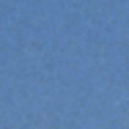
DUMPER
ATTREZZATURE
MOSTRA TUTTI
FORCHE
BENNE
FORCHE E PINZE
GANCI