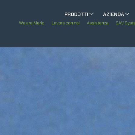
CINGO MULTIFUNZIONE
PRODOTTI
AZIENDA
La storia di Merl
We are Merlo
Lavora con noi
Assistenza
SAV Sys
CINGO PORTATTREZZI
Merlo nel mond
CINGO ELETTRICO
Sostenibilità
Tecnologie
MEZZI SPECIALI
MOSTRA TUTTI
BETONIERE AUTOCARICANTI
TRATTORI FORESTALI