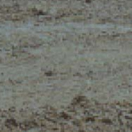
Iscriviti alla newsletter
NZE
Loading form...
E