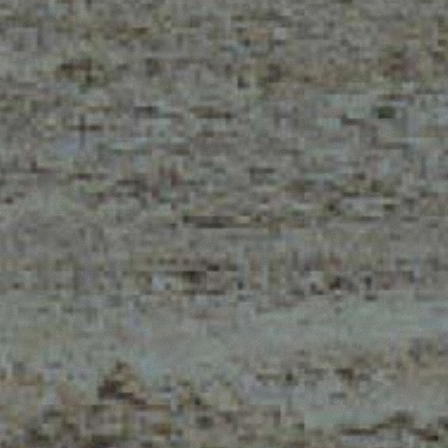
MERLO NEL MONDO
CONTATTI
Via Nazionale, 9 - 12010
MERLO GROUP
S. Defendente di Cervasca
LA STORIA DI MERL
(CN) - Italia
TECNOLOGIE
TEL
+39 0171614111
CERTIFICAZIONI
info@merlo.com
POLITICA DELLA QU
POLITICA DELLA SA
DELLA SICUREZZA 
LAVORO E DELL’AM
DEVELOPER
FONDI FESR
PROGETTO VI.P. –
VITICOLTURA DI