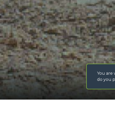
PROGETTO VI.P. –
VITICOLTURA DI
PRECISIONE
CONDIZIONI GENERA
D’ACQUISTO
ISTRUZIONI SPEDIZ
MATERIALI
IT - TEAM VIEWER
SAV - TEAM VIEWE
WHISTLEBLOWING
ACCESSIBILITÀ
You are v
do you p
©
2026
MERLO S.p.A. Industria Metalmeccanica
P. IVA/Codice Fiscale 03078670043 - Iscrizione CCIAA di Cuneo n. REA C
Capitale Sociale 15.000.005,00 € int. vers
Piattaforma trilaterale ad