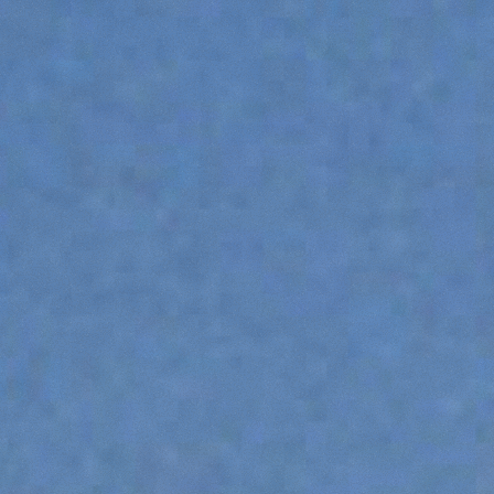
ATTREZZATURE
MOSTRA TUTTI
FORCHE
BENNE
FORCHE E PINZE
GANCI
PIATTAFORME