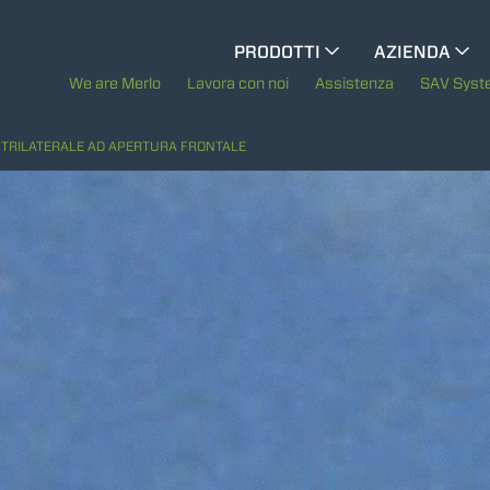
CINGO MULTIFUNZIONE
PRODOTTI
AZIENDA
CINGO PORTATTREZZI
La storia di Merl
We are Merlo
Lavora con noi
Assistenza
SAV Sys
Merlo nel mond
 TRILATERALE AD APERTURA FRONTALE
CINGO ELETTRICO
Sostenibilità
MEZZI SPECIALI
MOSTRA TUTTI
Tecnologie
BETONIERE AUTOCARICANTI
TRATTORI FORESTALI
DUMPER