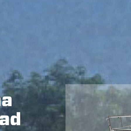
ma
 ad