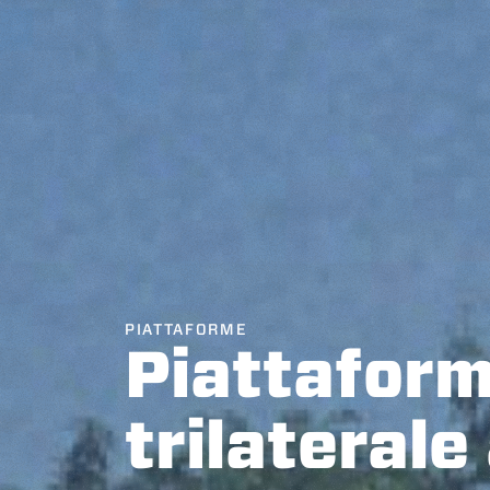
PIATTAFORME
Piattafor
trilaterale