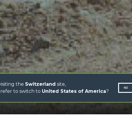
CINGO TRANSPORTER
CINGO PORTATTREZZI
CINGO MULTIFUNZIONE
LI
CINGO ELETTRICO
IONE
BETONIERE
AUTOCARICANTI
TRATTORI FORESTALI
R
DUMPER
isiting the
Switzerland
site,
NO
refer to switch to
United States of America
?
SCROLL DOWN
N-260677,
 apertura frontale
SCARICA 