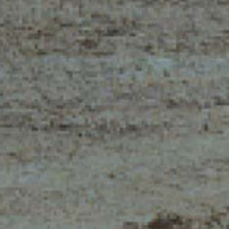
TELESCOPICI ELETTRICI
FORCHE
PRODOTTI
ATTREZZATURE
O
TELESCOPICI COMPATTI
BENNE
TELESCOPICI MEDIA
FORCHE E PI
CAPACITÀ
GANCI
TELESCOPICI ALTA
CAPACITÀ
ALITÀ
PIATTAFORM
TELESCOPICI
LUTE,
SPECIALI
STABILIZZATI
DEL
BIENTE
TELESCOPICI ROTATIVI
TRATTORI TELESCOPICI