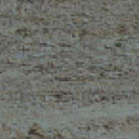
MERLO NEL MONDO
CONTATTI
Via Nazionale, 9 - 12010
MERLO GROUP
S. Defendente di Cervasca
LA STORIA DI MERL
(CN) - Italia
TECNOLOGIE
TEL
+39 0171614111
CERTIFICAZIONI
info@merlo.com
POLITICA DELLA QU
POLITICA DELLA SA
DELLA SICUREZZA 
LAVORO E DELL’AM
DEVELOPER
FONDI FESR