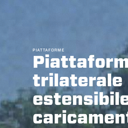
PIATTAFORME
Piattafor
trilaterale
estensibil
caricamen