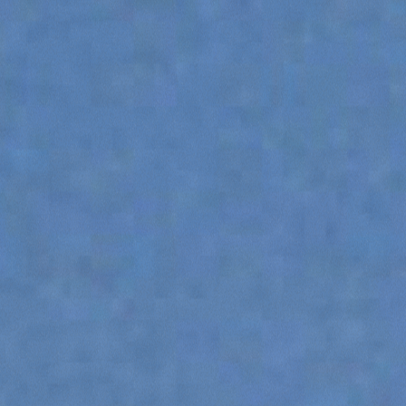
DUMPER
ATTREZZATURE
MOSTRA TUTTI
FORCHE
BENNE
FORCHE E PINZE