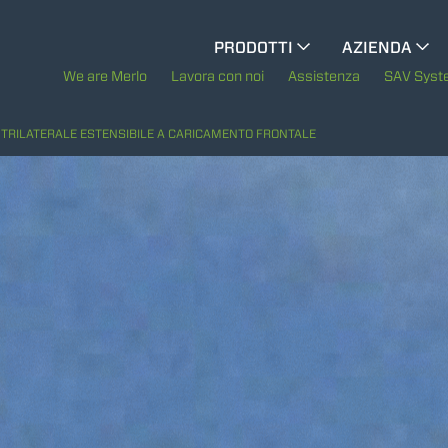
CINGO MULTIFUNZIONE
PRODOTTI
AZIENDA
La storia di Merl
We are Merlo
Lavora con noi
Assistenza
SAV Sys
CINGO PORTATTREZZI
Merlo nel mond
TRILATERALE ESTENSIBILE A CARICAMENTO FRONTALE
Sostenibilità
CINGO ELETTRICO
Tecnologie
MEZZI SPECIALI
MOSTRA TUTTI
BETONIERE AUTOCARICANTI
TRATTORI FORESTALI