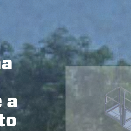
ma
e a
to