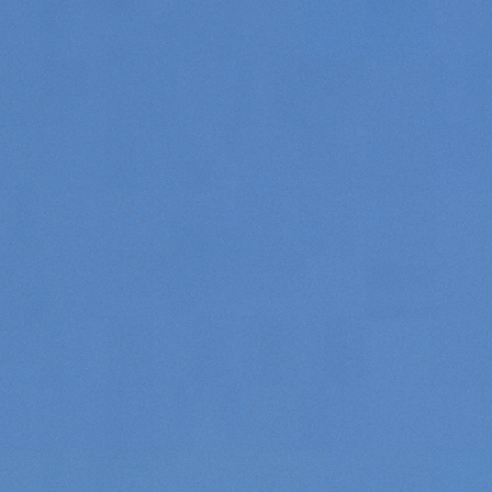
Consenso
Dettagli
Informazioni sui cookie
Questo sito web utilizza i cookie
“Questo sito web utilizza i cookie Il sito utilizza cookies al
fine di fornire annunci pubblicitari e contenuti
personalizzati. Cliccando sul tasto "RIFIUTA" o sulla "X"
il banner verrà chiuso e non verranno inviati cookies al di
fuori di quelli tecnici. Cliccando su "ACCETTA TUTTI"
saranno automaticamente accettati tutti i cookie di prima