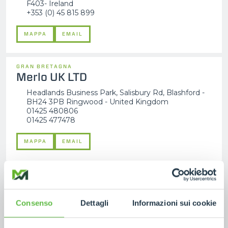
F403- Ireland
+353 (0) 45 815 899
MAPPA
EMAIL
GRAN BRETAGNA
Merlo UK LTD
Headlands Business Park, Salisbury Rd, Blashford -
BH24 3PB Ringwood - United Kingdom
01425 480806
01425 477478
MAPPA
EMAIL
GERMANIA
Merlo Deutschland GMBH
Ahrensstr. 2D - 28197 Bremen - Germany
Consenso
Dettagli
Informazioni sui cookie
+49(0)421-3992-0
+49(0)421-3992-239