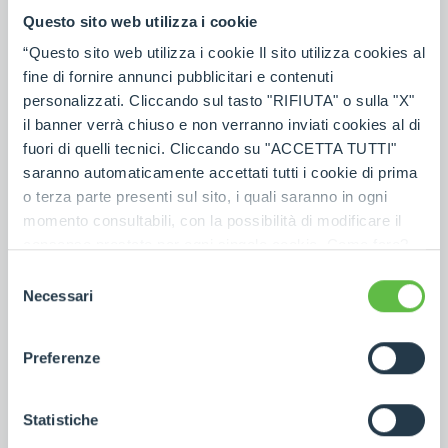
Questo sito web utilizza i cookie
MAPPA
EMAIL
“Questo sito web utilizza i cookie Il sito utilizza cookies al
fine di fornire annunci pubblicitari e contenuti
SPAGNA
personalizzati. Cliccando sul tasto "RIFIUTA" o sulla "X"
Merlo ibérica S.A.
il banner verrà chiuso e non verranno inviati cookies al di
Av -Prat de la Riba 180 - Nave 8 - 08780 Pallejà
fuori di quelli tecnici. Cliccando su "ACCETTA TUTTI"
(Barcelona) - Spain
saranno automaticamente accettati tutti i cookie di prima
+34-93-6630460
+34-93-6632073
o terza parte presenti sul sito, i quali saranno in ogni
momento consultabili, con la possibilità di modificare il
MAPPA
EMAIL
consenso prestato per ogni singolo cookie. Come fare?
Cliccare sulla graffetta nera presente in fondo a destra di
Selezione
ogni pagina, selezionare "Modifichi il suo consenso" e
Necessari
AUSTRALIA (PERTH)
del
Merlo Group Australia PTY LTD
infine "Mostra dettagli". Potrai trovare il link
consenso
dell'informativa completa nel footer presente in ogni
27 Colin Jamieson Drive - 6106 Welshpool - Australia
Preferenze
pagina. Per esercitare i diritti riconosciuti all'interessato ai
+ 61 8 9358 3110
+61 8 9358 4110
sensi degli artt. 15 e ss. del Regolamento UE 2016/679
GDPR abbiamo predisposto una
apposita procedura.
Statistiche
MAPPA
EMAIL