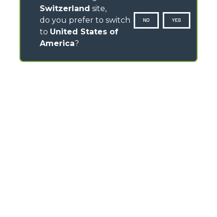
Switzerland
site,
do you prefer to switch
NO
YES
to
United States of
America
?
CONTATTI
Via Nazionale, 9 - 12010
S. Defendente di Cervasca (CN) - Italia
TEL
+39 0171614111
info@merlo.com