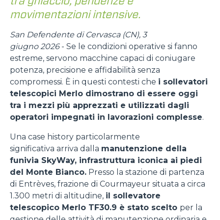
tra ghiaccio, pendenze e
movimentazioni intensive.
San Defendente di Cervasca (CN), 3
giugno 2026
- Se le condizioni operative si fanno
estreme, servono macchine capaci di coniugare
potenza, precisione e affidabilità senza
compromessi. È in questi contesti che
i sollevatori
telescopici Merlo dimostrano di essere oggi
tra i mezzi più apprezzati e utilizzati dagli
operatori impegnati in lavorazioni complesse
.
Una case history particolarmente
significativa arriva dalla
manutenzione della
funivia SkyWay, infrastruttura iconica ai piedi
del Monte Bianco.
Presso la stazione di partenza
di Entrèves, frazione di Courmayeur situata a circa
1.300 metri di altitudine,
il sollevatore
telescopico Merlo TF30.9 è stato scelto
per la
gestione delle attività di manutenzione ordinaria e