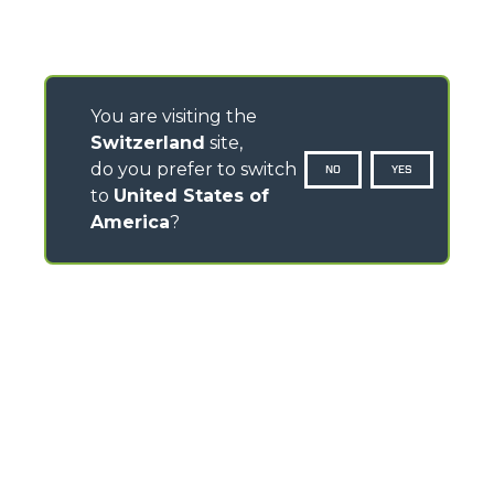
You are visiting the
Switzerland
site,
do you prefer to switch
NO
YES
to
United States of
America
?
CONTATTI
Via Nazionale, 9 - 12010
S. Defendente di Cervasca (CN) - Italia
TEL
+39 0171614111