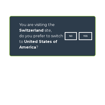
You are visiting the
Switzerland
site,
do you prefer to switch
NO
YES
to
United States of
America
?
CONTATTI
Via Nazionale, 9 - 12010
S. Defendente di Cervasca (CN) - Italia
TEL
+39 0171614111