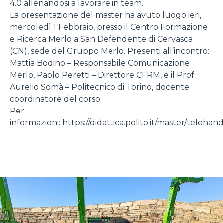
4.0 allenandosi a lavorare in team.
La presentazione del master ha avuto luogo ieri,
mercoledì 1 Febbraio, presso il Centro Formazione
e Ricerca Merlo a San Defendente di Cervasca
(CN), sede del Gruppo Merlo. Presenti all’incontro:
Mattia Bodino – Responsabile Comunicazione
Merlo, Paolo Peretti – Direttore CFRM, e il Prof.
Aurelio Somà – Politecnico di Torino, docente
coordinatore del corso.
Per
Consenso
Dettagli
Informazioni sui cookie
informazioni:
https://didattica.polito.it/master/telehan
Questo sito web utilizza i cookie
“Questo sito web utilizza i cookie Il sito utilizza cookies al
fine di fornire annunci pubblicitari e contenuti
personalizzati. Cliccando sul tasto "RIFIUTA" o sulla "X"
il banner verrà chiuso e non verranno inviati cookies al di
fuori di quelli tecnici. Cliccando su "ACCETTA TUTTI"