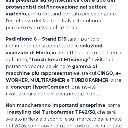
sua presenza ad Agritechnica come uno dei
protagonisti dell’innovazione nel settore
agricolo
, con uno stand pensato per valorizzare
l’eccellenza del Made in Italy e il continuo
percorso evolutivo dell’azienda.
Padiglione 6 – Stand D15
sarà il punto di
riferimento per scoprire tutte le
soluzioni
avanzate di Merlo
, in perfetta sintonia con il tema
dell’anno, “
Touch Smart Efficiency
”. I visitatori
potranno vedere da vicino le
gamma di
macchine più rappresentative
, tra cui
CINGO, e-
WORKER, MULTIFARMER e TURBOFARMER
, oltre
al
concept HyperCompact
, una novità
rivoluzionaria per chi lavora in spazi ridotti.
Non mancheranno importanti anteprime
, come
il
restyling del Turbofarmer TF42/38
, che sarà
svelato in fiera e disponibile sul mercato dalla metà
del 2026, con nuove soluzioni costruttive orientate