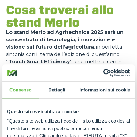
Cosa troverai allo
stand Merlo
Lo stand Merlo ad Agritechnica 2025 sarà un
concentrato di tecnologia, innovazione e
visione sul futuro dell’agricoltura
, in perfetta
sintonia con il tema dell’edizione di quest’anno:
“Touch Smart Efficiency”
, che mette al centro
efficienza operativa, digitalizzazione e sostenibilità.
Padiglione 6 – Stand D15
: è qui che Merlo
presenterà le
gamma di macchine più
Consenso
Dettagli
Informazioni sui cookie
performanti
, le
nuove attrezzature
, e le
tecnologie digitali più avanzate
, tutte pensate
per migliorare la produttività, la sicurezza e la
Questo sito web utilizza i cookie
versatilità nel lavoro agricolo quotidiano.
“Questo sito web utilizza i cookie Il sito utilizza cookies al
fine di fornire annunci pubblicitari e contenuti
Le macchine in esposizione
personalizzati. Cliccando sul tasto "RIFIUTA" o sulla "X"