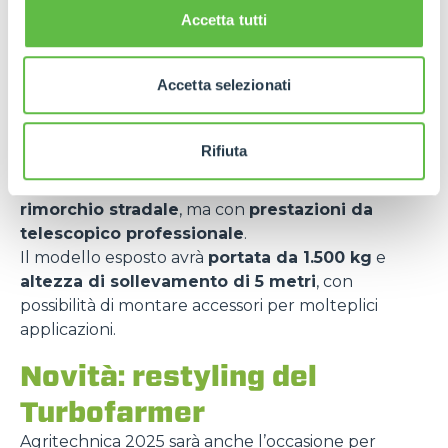
6.500 kg, perfetti per applicazioni agricole
Accetta tutti
complesse.
Focus su HyperCompact
Accetta selezionati
Grande attenzione sarà riservata al
concept
HyperCompact
, una macchina rivoluzionaria per
Rifiuta
chi lavora in spazi ristretti – allevamenti, maneggi,
aziende con accessi stretti –
trasportabile su
rimorchio stradale
, ma con
prestazioni da
telescopico professionale
.
Il modello esposto avrà
portata da 1.500 kg
e
altezza di sollevamento di 5 metri
, con
possibilità di montare accessori per molteplici
applicazioni.
Novità: restyling del
Turbofarmer
Agritechnica 2025 sarà anche l’occasione per