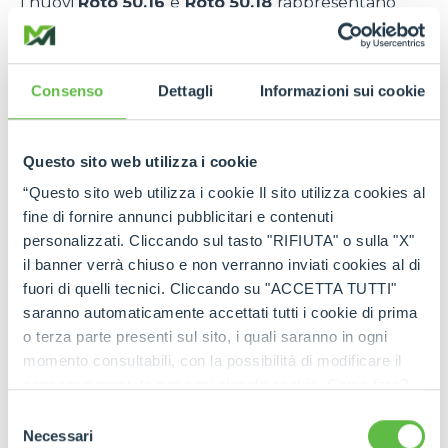
I nuovi
Roto 50.16
e
Roto 50.18
rappresentano
l’
evoluzione della tecnologia Merlo
, progettati
per
offrire prestazioni elevate, massima
versatilità e sicurezza avanzata nei cantieri più
Consenso
Dettagli
Informazioni sui cookie
complessi.
Entrambi i modelli sono pensati
per
rispondere alle esigenze di imprese che
richiedono affidabilità e produttività senza
Questo sito web utilizza i cookie
compromessi
, integrando soluzioni innovative che
“Questo sito web utilizza i cookie Il sito utilizza cookies al
migliorano l’esperienza operativa.
fine di fornire annunci pubblicitari e contenuti
Caratteristiche principali
personalizzati. Cliccando sul tasto "RIFIUTA" o sulla "X"
il banner verrà chiuso e non verranno inviati cookies al di
del Roto 50.16
fuori di quelli tecnici. Cliccando su "ACCETTA TUTTI"
Il
Roto 50.16
si distingue per un
equilibrio
saranno automaticamente accettati tutti i cookie di prima
ottimale tra compattezza e prestazioni
,
o terza parte presenti sul sito, i quali saranno in ogni
risultando ideale per cantieri con spazi limitati ma
momento consultabili, con la possibilità di modificare il
esigenze operative elevate. Con una
capacità di
consenso prestato per ogni singolo cookie. Come fare?
carico importante
e un’
altezza di sollevamento
Cliccare sulla graffetta nera presente in fondo a destra di
Selezione
significativa
, permette di affrontare lavorazioni in
ogni pagina, selezionare "Modifichi il suo consenso" e
Necessari
del