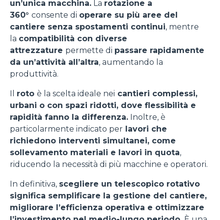
un’unica macchina.
La
rotazione a
360°
consente di
operare su più aree del
cantiere senza spostamenti continui
, mentre
la
compatibilità con diverse
attrezzature
permette di
passare rapidamente
da un’attività all’altra
, aumentando la
produttività.
Il
roto
è la scelta ideale nei
cantieri complessi,
urbani o con spazi ridotti, dove flessibilità e
rapidità fanno la differenza.
Inoltre, è
particolarmente indicato per
lavori che
richiedono interventi simultanei, come
sollevamento materiali e lavori in quota
,
riducendo la necessità di più macchine e operatori.
In definitiva,
scegliere un telescopico rotativo
significa semplificare la gestione del cantiere,
migliorare l’efficienza operativa e ottimizzare
l’investimento nel medio-lungo periodo.
È una