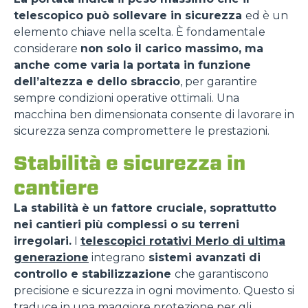
telescopico può sollevare in sicurezza
ed è un
elemento chiave nella scelta. È fondamentale
considerare
non solo il carico massimo, ma
anche come varia la portata in funzione
dell’altezza e dello sbraccio
, per garantire
sempre condizioni operative ottimali. Una
macchina ben dimensionata consente di lavorare in
sicurezza senza compromettere le prestazioni.
Stabilità e sicurezza in
cantiere
La stabilità è un fattore cruciale, soprattutto
nei cantieri più complessi o su terreni
irregolari.
I
telescopici rotativi Merlo di ultima
generazione
integrano
sistemi avanzati di
controllo e stabilizzazione
che garantiscono
precisione e sicurezza in ogni movimento. Questo si
traduce in una maggiore protezione per gli