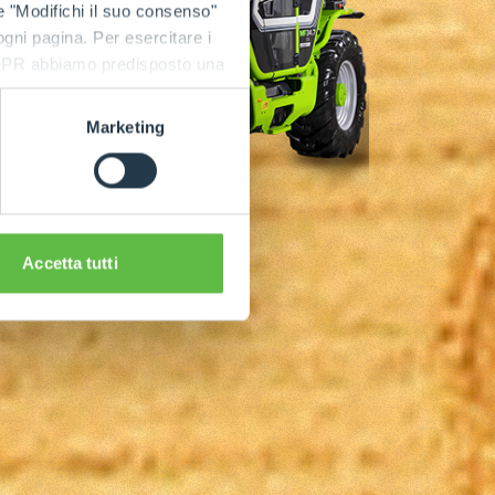
e "Modifichi il suo consenso"
 ogni pagina. Per esercitare i
9 GDPR abbiamo predisposto una
Marketing
Accetta tutti