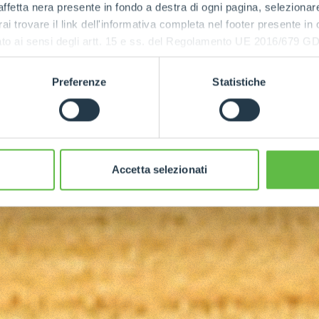
ffetta nera presente in fondo a destra di ogni pagina, selezionar
rai trovare il link dell'informativa completa nel footer presente in
ressato ai sensi degli artt. 15 e ss. del Regolamento UE 2016/67
POTENZA
MASSIMA
Preferenze
Statistiche
140
Accetta selezionati