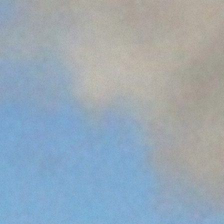
DUMPER
ATTREZZATURE
MOSTRA TUTTI
FORCHE
BENNE
FORCHE E PINZE