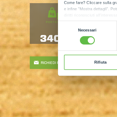
Come fare? Cliccare sulla gra
e infine "Mostra dettagli". Pot
diritti riconosciuti all'inte
apposita procedura.
PORTATA
ALTEZZA DI
Selezione
SOLLEVAMENTO
Necessari
del
3400
7
consenso
Rifiuta
RICHIEDI PREVENTIVO