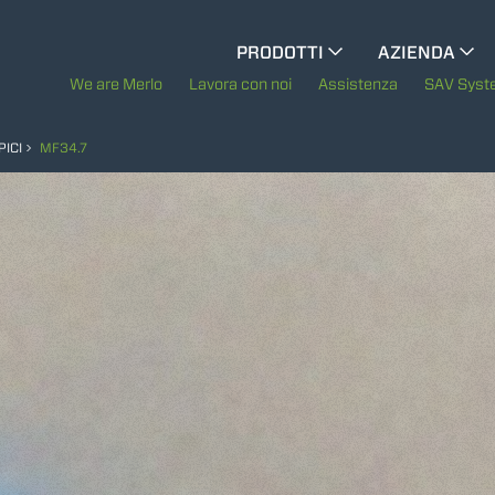
CINGO MULTIFUNZIONE
PRODOTTI
AZIENDA
La storia di Merl
We are Merlo
Lavora con noi
Assistenza
SAV Sys
CINGO PORTATTREZZI
Merlo nel mond
PICI
MF34.7
Sostenibilità
CINGO ELETTRICO
Tecnologie
MEZZI SPECIALI
MOSTRA TUTTI
BETONIERE AUTOCARICANTI
TRATTORI FORESTALI