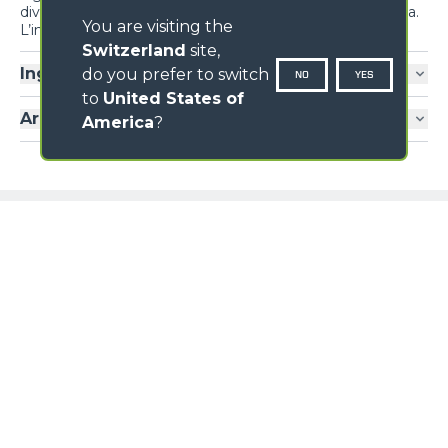
diversi sistemi e dispositivi per massimizzare l’ergonomia.
You are visiting the
L’inversore al volante è replicato anche su joystick
Switzerland
site,
Ingresso cabina
do you prefer to switch
NO
YES
to
United States of
Aria condizionata
America
?
Loading form...
GALLERIA IMMAGINI