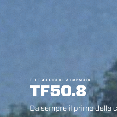
Consenso
TELESCOPICI ALTA CAPACITÀ
TF50.8
Questo sito web utilizza i c
“Questo sito web utilizza i coo
Cliccando sul tasto "RIFIUTA" 
Da sempre il primo della 
Cliccando su "ACCETTA TUTTI" 
quali saranno in ogni momento