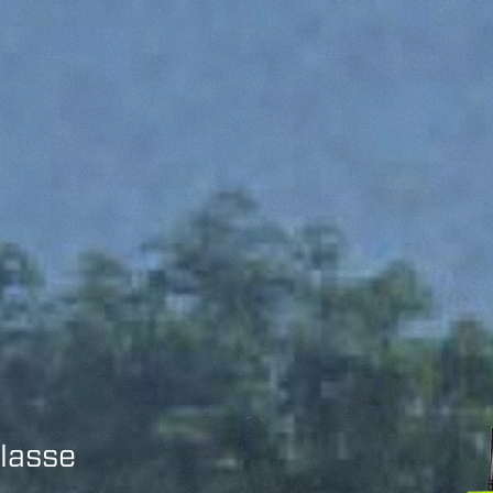
Dettagli
ookie
kie Il sito utilizza cookies al fine di fornire annunci pubblicitari 
o sulla "X" il banner verrà chiuso e non verranno inviati cookies al
classe
saranno automaticamente accettati tutti i cookie di prima o terz
 consultabili, con la possibilità di modificare il consenso presta