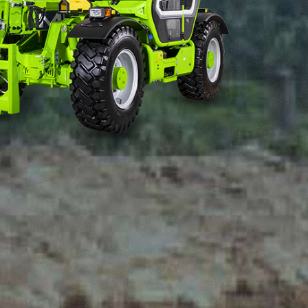
e "Modifichi il suo consenso"
 ogni pagina. Per esercitare i
9 GDPR abbiamo predisposto una
Marketing
Accetta tutti