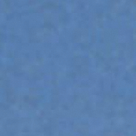
ATTREZZATURE
MOSTRA TUTTI
FORCHE
BENNE
FORCHE E PINZE
GANCI
PIATTAFORME