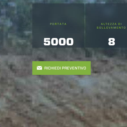
Come fare? Cliccare sulla gra
e infine "Mostra dettagli". Pot
diritti riconosciuti all'inte
apposita procedura.
PORTATA
ALTEZZA DI
Selezione
SOLLEVAMENTO
Necessari
del
5000
8
consenso
Rifiuta
RICHIEDI PREVENTIVO