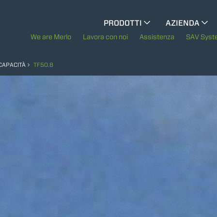
PRODOTTI
AZIENDA
CINGO PORTATTREZZI
La storia di Merl
We are Merlo
Lavora con noi
Assistenza
SAV Sys
CINGO ELETTRICO
Merlo nel mond
 CAPACITÀ
TF50.8
Sostenibilità
MEZZI SPECIALI
MOSTRA TUTTI
Tecnologie
BETONIERE AUTOCARICANTI
TRATTORI FORESTALI
DUMPER