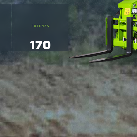
ffetta nera presente in fondo a destra di ogni pagina, selezionar
rai trovare il link dell'informativa completa nel footer presente in
ressato ai sensi degli artt. 15 e ss. del Regolamento UE 2016/67
POTENZA
Preferenze
Statistiche
170
Accetta selezionati