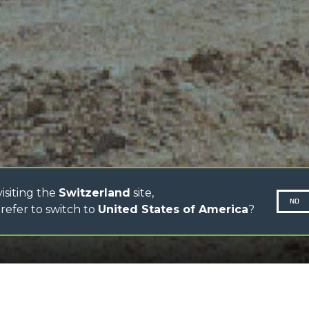
CINGO PORTATTREZZI
CINGO MULTIFUNZIONE
LI
CINGO ELETTRICO
IONE
BETONIERE
AUTOCARICANTI
TRATTORI FORESTALI
R
DUMPER
isiting the
Switzerland
site,
NO
refer to switch to
United States of America
?
SCROLL DOWN
N-260677,
 larga
SCARICA 