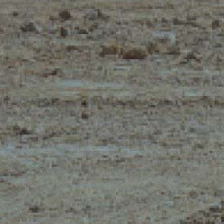
Iscriviti alla newsletter
NZE
NOME
*
COGNOME
*
E
E-MAIL
*
Ho preso visione