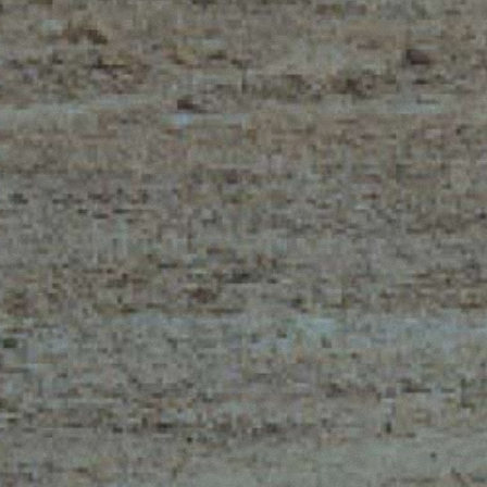
TELESCOPICI ELETTRICI
FORCHE
PRODOTTI
ATTREZZATURE
O
TELESCOPICI COMPATTI
BENNE
TELESCOPICI MEDIA
FORCHE E PI
CAPACITÀ
GANCI
TELESCOPICI ALTA
CAPACITÀ
ALITÀ
PIATTAFORM
TELESCOPICI
LUTE,
SPECIALI
STABILIZZATI
DEL
BIENTE
TELESCOPICI ROTATIVI
TRATTORI TELESCOPICI
CINGO TRANSPORTER