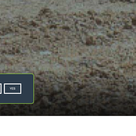
dell'informativa newsletter
ai
sensi dell'articolo 13 del
Regolamento UE 2016/679
GDPR e acconsento al
trattamento dei miei dati
personali per l'invio della
newsletter gratuita
*
YES
PRIVACY POLICY
COOKIE POLICY
SCHEDA TECNICA
RICHIEDI PREVENTIVO