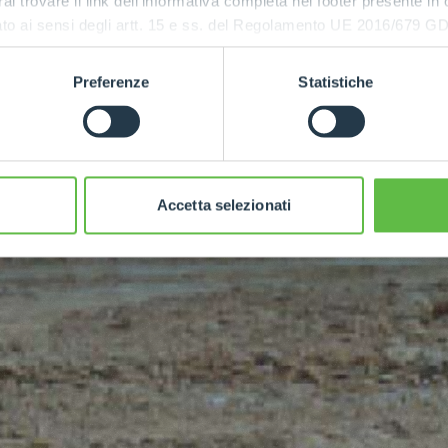
rai trovare il link dell'informativa completa nel footer presente in
ressato ai sensi degli artt. 15 e ss. del Regolamento UE 2016/67
Preferenze
Statistiche
Ecologia
Accetta selezionati