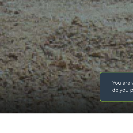
PROGETTO VI.P. –
VITICOLTURA DI
PRECISIONE
CONDIZIONI GENERA
D’ACQUISTO
ISTRUZIONI SPEDIZ
MATERIALI
IT - TEAM VIEWER
SAV - TEAM VIEWE
WHISTLEBLOWING
ACCESSIBILITÀ
You are v
do you p
©
2026
MERLO S.p.A. Industria Metalmeccanica
P. IVA/Codice Fiscale 03078670043 - Iscrizione CCIAA di Cuneo n. REA C
Capitale Sociale 15.000.005,00 € int. vers
Zattera portaforche extra