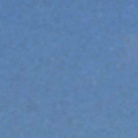
DUMPER
ATTREZZATURE
MOSTRA TUTTI
FORCHE
BENNE
FORCHE E PINZE
GANCI