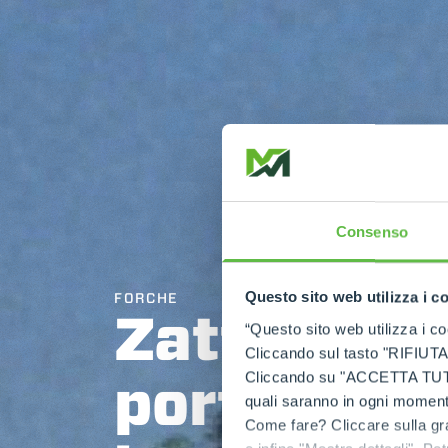
Consenso
FORCHE
Questo sito web utilizza i c
Zattera
“Questo sito web utilizza i coo
Cliccando sul tasto "RIFIUTA" 
portaforch
Cliccando su "ACCETTA TUTTI" 
quali saranno in ogni momento
Come fare? Cliccare sulla gra