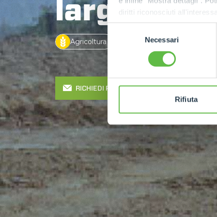
larga
e infine "Mostra dettagli". Pot
diritti riconosciuti all'inte
apposita procedura.
Selezione
Necessari
del
Agricoltura
Edilizia
Industria
consenso
RICHIEDI PREVENTIVO
Rifiuta