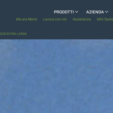
CINGO MULTIFUNZIONE
PRODOTTI
AZIENDA
La storia di Merl
We are Merlo
Lavora con noi
Assistenza
SAV Sys
CINGO PORTATTREZZI
Merlo nel mond
CHE EXTRA LARGA
CINGO ELETTRICO
Sostenibilità
Tecnologie
MEZZI SPECIALI
MOSTRA TUTTI
BETONIERE AUTOCARICANTI
TRATTORI FORESTALI