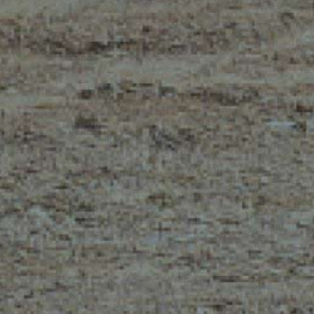
MERLO NEL MONDO
CONTATTI
Via Nazionale, 9 - 12010
MERLO GROUP
S. Defendente di Cervasca
LA STORIA DI MERL
(CN) - Italia
TECNOLOGIE
TEL
+39 0171614111
CERTIFICAZIONI
info@merlo.com
POLITICA DELLA QU
POLITICA DELLA SA
DELLA SICUREZZA 
LAVORO E DELL’AM
DEVELOPER
FONDI FESR