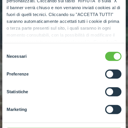
personalizzati. Cliccando sul tasto "RIFIUTA" o sulla "X"
il banner verrà chiuso e non verranno inviati cookies al di
fuori di quelli tecnici. Cliccando su "ACCETTA TUTTI"
saranno automaticamente accettati tutti i cookie di prima
o terza parte presenti sul sito, i quali saranno in ogni
momento consultabili, con la possibilità di modificare il
consenso prestato per ogni singolo cookie. Come fare?
Cliccare sulla graffetta nera presente in fondo a destra di
Selezione
ogni pagina, selezionare "Modifichi il suo consenso" e
Necessari
del
infine "Mostra dettagli". Potrai trovare il link
consenso
dell'informativa completa nel footer presente in ogni
Preferenze
pagina. Per esercitare i diritti riconosciuti all'interessato ai
sensi degli artt. 15 e ss. del Regolamento UE 2016/679
GDPR abbiamo predisposto una
apposita procedura.
Statistiche
Marketing