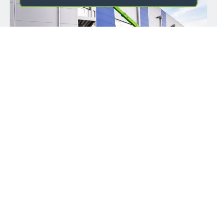
NOME
*
COGNOME
*
PROVINCIA ITALIANA
*
CITTÀ
*
SETTORE
*
Versioni