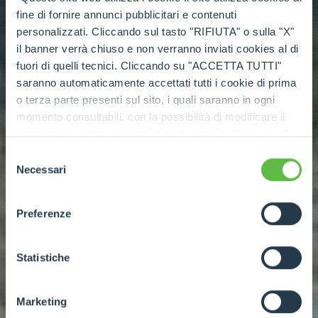
fine di fornire annunci pubblicitari e contenuti
personalizzati. Cliccando sul tasto "RIFIUTA" o sulla "X"
il banner verrà chiuso e non verranno inviati cookies al di
fuori di quelli tecnici. Cliccando su "ACCETTA TUTTI"
saranno automaticamente accettati tutti i cookie di prima
o terza parte presenti sul sito, i quali saranno in ogni
momento consultabili, con la possibilità di modificare il
consenso prestato per ogni singolo cookie. Come fare?
Cliccare sulla graffetta nera presente in fondo a destra di
Selezione
ogni pagina, selezionare "Modifichi il suo consenso" e
Necessari
del
infine "Mostra dettagli". Potrai trovare il link
consenso
dell'informativa completa nel footer presente in ogni
Preferenze
pagina. Per esercitare i diritti riconosciuti all'interessato ai
sensi degli artt. 15 e ss. del Regolamento UE 2016/679
GDPR abbiamo predisposto una
apposita procedura.
Statistiche
Marketing