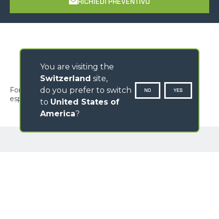
RICHIEDI PREVENTIVO
You are visiting the
Switzerland
site,
Forca con agganci a norme FEM. La portata massima
do you prefer to switch
NO
YES
espressa nella tabella è relativa alla forca singola.
to
United States of
America
?
GALLERIA IMMAGINI
Loading form...