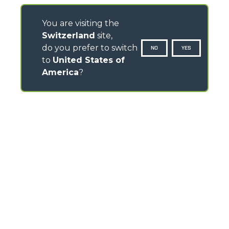
You are visiting the
Switzerland
site,
do you prefer to switch
NO
YES
to
United States of
America
?
CONTATTI
Via Nazionale, 9 - 12010
S. Defendente di Cervasca (CN) - Italia
TEL
+39 0171614111
info@merlo.com