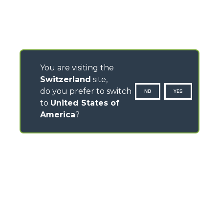
You are visiting the
Switzerland
site,
do you prefer to switch
NO
YES
to
United States of
America
?
CONTATTI
Via Nazionale, 9 - 12010
S. Defendente di Cervasca (CN) - Italia