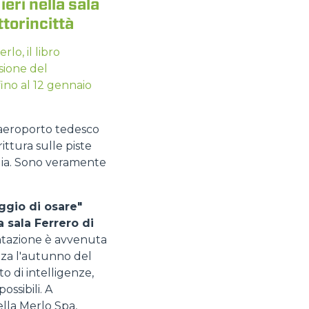
eri nella sala
ttorincittà
o, il libro
asione del
ino al 12 gennaio
n aeroporto tedesco
ittura sulle piste
lia. Sono veramente
ggio di osare"
a sala Ferrero di
ntazione è avvenuta
zza l'autunno del
o di intelligenze,
ossibili. A
lla Merlo Spa,