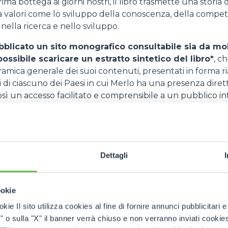
rima bottega ai giorni nostri, il libro trasmette una storia 
a valori come lo sviluppo della conoscenza, della compe
nella ricerca e nello sviluppo.
ubblicato un sito monografico consultabile sia da mo
possibile scaricare un estratto sintetico del libro*
, c
mica generale dei suoi contenuti, presentati in forma ri
li di ciascuno dei Paesi in cui Merlo ha una presenza diret
così un accesso facilitato e comprensibile a un pubblico i
one del sessantesimo anniversario della fondazione dell'az
 per apprezzare ancora di più
la mostra "Merlo. 60 anni
 12 novembre a palazzo Samone (Via Amedeo Rossi, 4).
Vi
 e il venerdì dalle 16:30 alle 19:30, il sabato e la domenica 
Dettagli
0), la mostra - attraverso cinque sale tematiche - aiuta il vi
i dell'azienda dalle origini a oggi attraverso immagini, v
ookie
kie Il sito utilizza cookies al fine di fornire annunci pubblicitari 
o sulla "X" il banner verrà chiuso e non verranno inviati cookies al