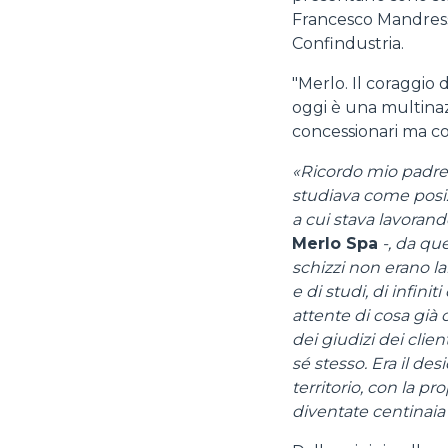
Francesco Mandressi,
Confindustria.
"Merlo. Il coraggio 
oggi è una multinazi
concessionari ma co
«Ricordo mio padre,
studiava come posiz
a cui stava lavorand
Merlo Spa
-, da qu
schizzi non erano la
e di studi, di infini
attente di cosa già 
dei giudizi dei clien
sé stesso. Era il de
territorio, con la pr
diventate centinaia