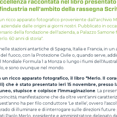
ccellenza raccontata nel libro presentato i
findustria nell'ambito della rassegna Scri
DUMPER
ricco apparato fotografico proveniente dall'archivio Merl
a aziendale dalle origini ai giorni nostri. Pubblicato in occ
rsario della fondazione dell'azienda, a Palazzo Samone f
lo. 60 anni di storia".
ATTREZZATURE
MOSTRA TUTTI
nelle stazioni antartiche di Spagna, Italia e Francia, in u
i del fuoco, con la Protezione Civile o, quando serve, addir
 Mondiale Formula 1 a Monza o lungo i fiumi dell'Austra
FORCHE
erlo, e sono ovunque nel mondo.
 ricco apparato fotografico, il libro "Merlo. Il cora
li) che è stato presentato ieri 15 novembre, presso l
BENNE
Cuneo, stupisce e colpisce l'immaginazione
. La prese
orincittà
, manifestazione che da oltre vent'anni caratteri
t'anno ha per filo conduttore 'Le stelle', ovvero l'ascolt
FORCHE E PINZE
grado di illuminare e di interrogare sulle direzioni future p
ati Paolo Merlo, presidente e amministratore delegato de