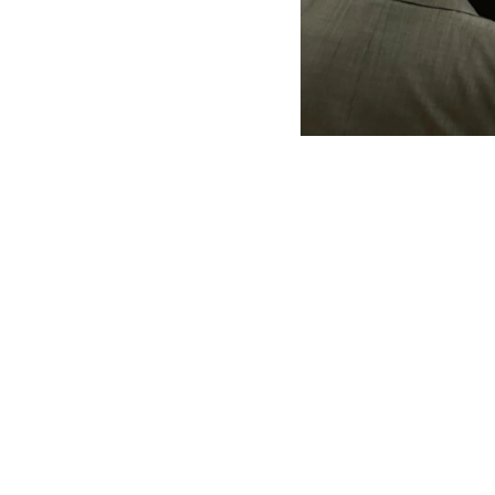
MERLO NEL MONDO
CONTATTI
Via Nazionale, 9 - 12010
MERLO GROUP
S. Defendente di Cervasca
LA STORIA DI MERL
(CN) - Italia
TECNOLOGIE
TEL
+39 0171614111