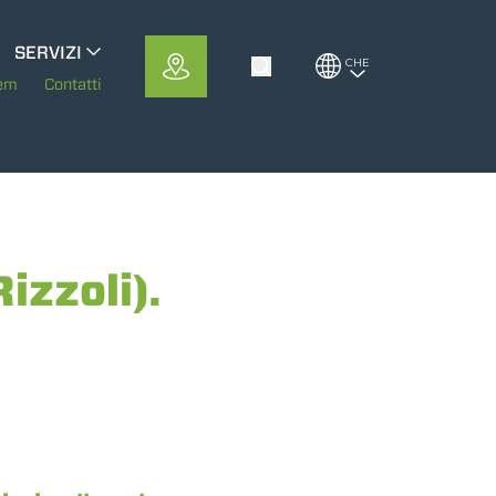
SERVIZI
CHE
Toggle Search
o
MerloMobility
tem
Contatti
o
CFRM
izzoli).