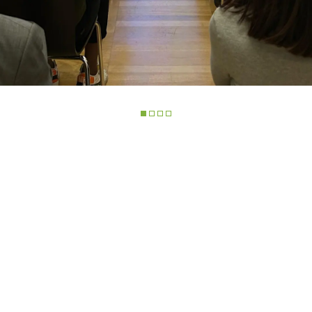
TELESCOPICI ELETTRICI
FORCHE
PRODOTTI
ATTREZZATURE
O
TELESCOPICI COMPATTI
BENNE
TELESCOPICI MEDIA
FORCHE E PI
CAPACITÀ