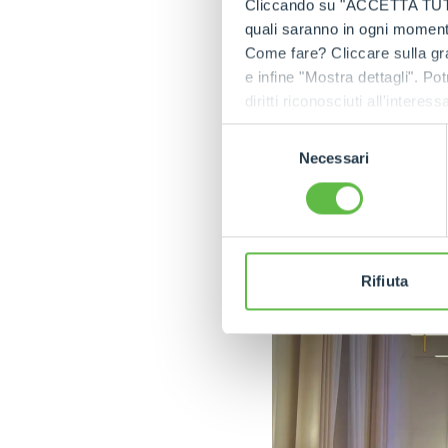
Cliccando su "ACCETTA TUTTI" 
quali saranno in ogni momento
Come fare? Cliccare sulla gra
e infine "Mostra dettagli". Pot
diritti riconosciuti all'inte
apposita procedura.
Selezione
Necessari
del
consenso
Rifiuta