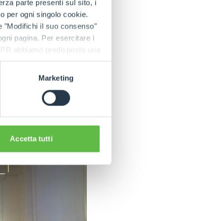
a parte presenti sul sito, i
to per ogni singolo cookie.
e "Modifichi il suo consenso"
 ogni pagina. Per esercitare i
9 GDPR abbiamo predisposto una
Marketing
Accetta tutti