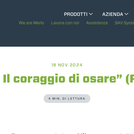
CINGO MULTIFUNZIONE
PRODOTTI
AZIENDA
La storia di Merl
We are Merlo
Lavora con noi
Assistenza
SAV Sys
CINGO PORTATTREZZI
Merlo nel mond
Sostenibilità
CINGO ELETTRICO
18 NOV 2024
Tecnologie
 Il coraggio di osare” (R
MEZZI SPECIALI
MOSTRA TUTTI
4 MIN. DI LETTURA
BETONIERE AUTOCARICANTI
TRATTORI FORESTALI