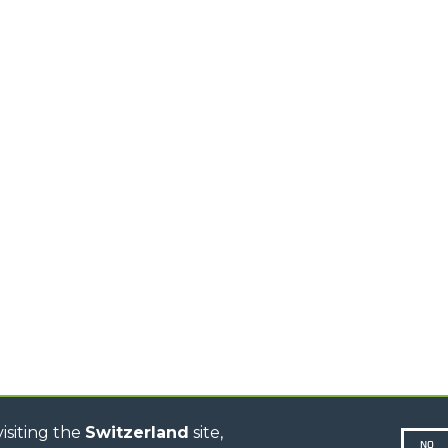
GANCI
TELESCOPICI ALTA
CAPACITÀ
ALITÀ
PIATTAFORM
TELESCOPICI
LUTE,
SPECIALI
STABILIZZATI
DEL
BIENTE
TELESCOPICI ROTATIVI
TRATTORI TELESCOPICI
CINGO TRANSPORTER
CINGO PORTATTREZZI
CINGO MULTIFUNZIONE
LI
CINGO ELETTRICO
IONE
BETONIERE
AUTOCARICANTI
TRATTORI FORESTALI
R
DUMPER
isiting the
Switzerland
site,
NO