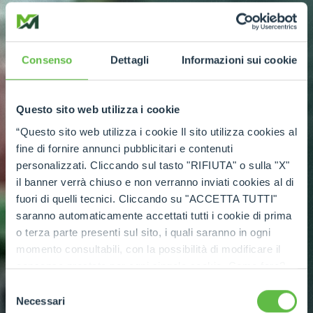
Consenso
Dettagli
Informazioni sui cookie
Questo sito web utilizza i cookie
“Questo sito web utilizza i cookie Il sito utilizza cookies al
fine di fornire annunci pubblicitari e contenuti
personalizzati. Cliccando sul tasto "RIFIUTA" o sulla "X"
il banner verrà chiuso e non verranno inviati cookies al di
fuori di quelli tecnici. Cliccando su "ACCETTA TUTTI"
saranno automaticamente accettati tutti i cookie di prima
o terza parte presenti sul sito, i quali saranno in ogni
momento consultabili, con la possibilità di modificare il
consenso prestato per ogni singolo cookie. Come fare?
Cliccare sulla graffetta nera presente in fondo a destra di
Selezione
ogni pagina, selezionare "Modifichi il suo consenso" e
Necessari
del