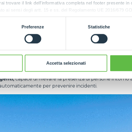
rai trovare il link dell'informativa completa nel footer presente in
ressato ai sensi degli artt. 15 e ss. del Regolamento UE 2016/67
gital-oriented
di sempre, non potrà mancare, a disposizione
i persona, la piattaforma
MerloMobility
, attualmente ins
Preferenze
Statistiche
ltre 10.000 mezzi connessi in tutto il mondo. Tra le funzi
a App innovativa: diagnostica da remoto, lettura dei sens
re da remoto, geofencing, segnalazione errori con descriz
zzazione dello stato del mezzo.
Accetta selezionati
tion
le novità, Merlo presenterà ad Agritechnica anche il
nuov
genti,
capace di rilevare la presenza di persone intorno 
 automaticamente per prevenire incidenti.