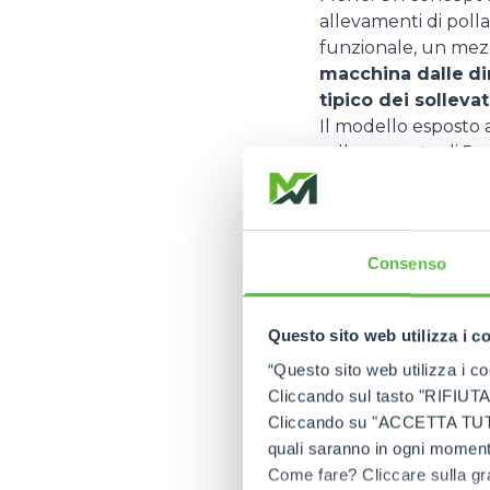
allevamenti di poll
funzionale, un mezz
macchina dalle
di
tipico dei solleva
Il modello esposto a
sollevamento di 5 m
in aree con accessi d
macchina multifunzi
Restyling TURBO
Consenso
Agritechnica sarà l
Turbofarmer Merl
mercato nella prim
Questo sito web utilizza i c
L’upgrade toccherà
“Questo sito web utilizza i coo
tra le più apprezzat
Cliccando sul tasto "RIFIUTA" 
nuovo sistema silent
Cliccando su "ACCETTA TUTTI" 
soprattutto una vis
quali saranno in ogni momento
anche un nuovo conc
Come fare? Cliccare sulla gra
massimizzare le pe