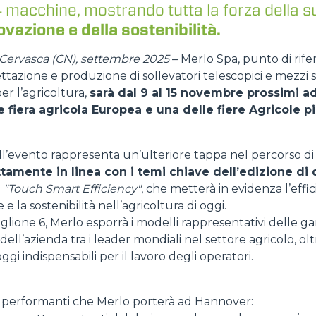
 macchine, mostrando tutta la forza della s
ovazione e della sostenibilità.
DUMPER
Cervasca (CN), settembre 2025
– Merlo Spa, punto di rifer
tazione e produzione di sollevatori telescopici e mezzi sp
per l’agricoltura,
sarà dal 9 al 15 novembre prossimi a
e fiera agricola Europea e una delle fiere Agricole p
ATTREZZATURE
MOSTRA TUTTI
ll’evento rappresenta un’ulteriore tappa nel percorso d
tamente in linea con i temi chiave dell’edizione di
FORCHE
a
"Touch Smart Efficiency"
, che metterà in evidenza l’effic
e la sostenibilità nell’agricoltura di oggi.
iglione 6, Merlo esporrà i modelli rappresentativi dell
BENNE
 dell’azienda tra i leader mondiali nel settore agricolo, ol
oggi indispensabili per il lavoro degli operatori.
FORCHE E PINZE
performanti che Merlo porterà ad Hannover: