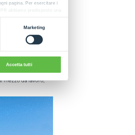
 ogni pagina. Per esercitare i
9 GDPR abbiamo predisposto una
 dei visitatori che
tallata su tutta la
Marketing
onalità più
ori in tempo reale,
ione, report dei
Accetta tutti
o sistema con
al mezzo da lavoro,