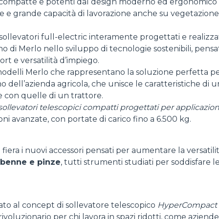
 compatte e potenti dal design moderno ed ergonomico 
GANCI
ne e grande capacità di lavorazione anche su vegetazione 
 sollevatori full-electric interamente progettati e realizza
 di Merlo nello sviluppo di tecnologie sostenibili, pensa
PIATTAFORME
rt e versatilità d’impiego.
 modelli Merlo che rappresentano la soluzione perfetta pe
rno dell’azienda agricola, che unisce le caratteristiche di 
SPECIALI
e con quelle di un trattore.
sollevatori telescopici compatti progettati per applicazion
ni avanzate, con portate di carico fino a 6.500 kg.
fiera i nuovi accessori pensati per aumentare la versatili
benne e pinze
, tutti strumenti studiati per soddisfare 
dato al concept di sollevatore telescopico
HyperCompact
voluzionario per chi lavora in spazi ridotti, come aziende