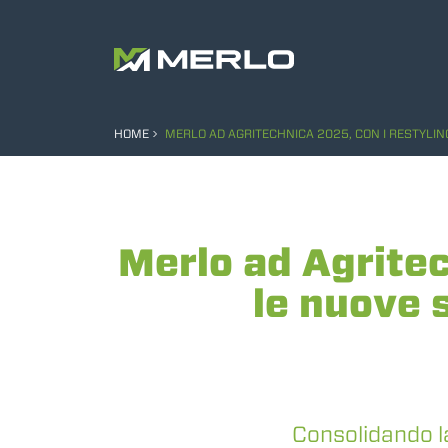
HOME
MERLO AD AGRITECHNICA 2025, CON I RESTYLING 
Merlo ad Agritec
le nuove s
Consolidando la