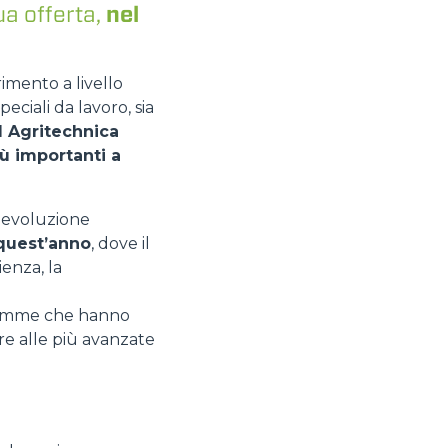
ua offerta,
nel
imento a livello
eciali da lavoro, sia
d Agritechnica
iù importanti a
i evoluzione
 quest’anno
, dove il
ienza, la
e gamme che hanno
tre alle più avanzate