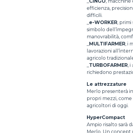
_
CINGO
, macchine
efficienza, precisio
difficili.
_
e-WORKER
, primi
simbolo dell’impegno
manovrabilità, comfo
_
MULTIFARMER
, i
lavorazioni all’inte
agricolo tradizional
_
TURBOFARMER
, i
richiedono prestazio
Le attrezzature
Merlo presenterà in 
propri mezzi, come
agricoltori di oggi.
HyperCompact
Ampio risalto sarà 
Merlo. Un concept ri