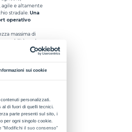
 agile e altamente
hio stradale.
Una
rt operativo
tezza massima di
anovrabilità anche
 lo rende una
Informazioni sui cookie
effettuato sui
disponibili sul
hina, ancora oggi
e contenuti personalizzati.
n dei parafanghi, il
 di fuori di quelli tecnici.
 agevolata e
a parte presenti sul sito, i
arà presentate
to per ogni singolo cookie.
viluppato per
e "Modifichi il suo consenso"