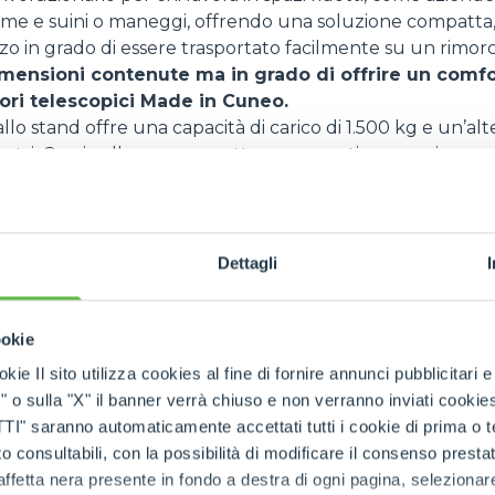
ame e suini o maneggi, offrendo una soluzione compatta,
o in grado di essere trasportato facilmente su un rimorc
mensioni contenute ma in grado di offrire un comfo
tori telescopici Made in Cuneo.
llo stand offre una capacità di carico di 1.500 kg e un’al
etri. Grazie alla sua compattezza, garantisce massima m
ifficili, mentre la possibilità di montare diversi accessori
one adatta a molteplici applicazioni.
FARMER
Dettagli
’occasione per presentare il profondo lavoro di
restyling 
o di media capacità
(in fiera ci sarà il modello TF42/38), 
a metà del 2026.
ookie
 in modo importante diverse componenti di questa macc
kie Il sito utilizza cookies al fine di fornire annunci pubblicitari 
e dagli operatori agricoli, come ad esempio il nuovo desig
o sulla "X" il banner verrà chiuso e non verranno inviati cookies al
-block della cabina, l’accessibilità alla stessa ancora più
saranno automaticamente accettati tutti i cookie di prima o terz
ibilità operativa che supera ogni standard. In aggiunta s
 consultabili, con la possibilità di modificare il consenso presta
ept di braccio telescopico applicato a questi modelli s
ffetta nera presente in fondo a destra di ogni pagina, selezionar
rformance della macchina.