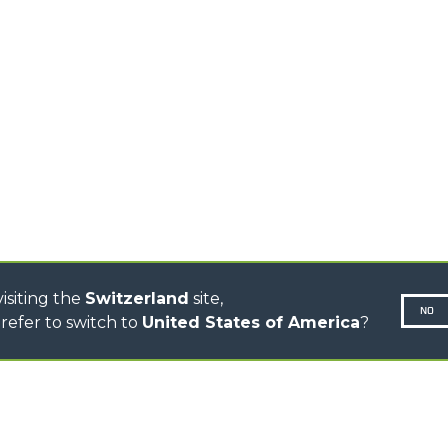
CINGO TRANSPORTER
CINGO PORTATTREZZI
CINGO MULTIFUNZIONE
LI
CINGO ELETTRICO
IONE
BETONIERE
AUTOCARICANTI
TRATTORI FORESTALI
R
DUMPER
isiting the
Switzerland
site,
NO
refer to switch to
United States of America
?
N-260677,