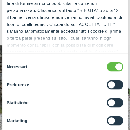
sagomato, può ruotare di 180° e arriva a un angolo
fine di fornire annunci pubblicitari e contenuti
di ribaltamento di 75°.
personalizzati. Cliccando sul tasto "RIFIUTA" o sulla "X"
il banner verrà chiuso e non verranno inviati cookies al di
L’entrata in produzione del nuovo DM9 è prevista
fuori di quelli tecnici. Cliccando su "ACCETTA TUTTI"
per la fine dell’estate 2024.
saranno automaticamente accettati tutti i cookie di prima
o terza parte presenti sul sito, i quali saranno in ogni
momento consultabili, con la possibilità di modificare il
consenso prestato per ogni singolo cookie. Come fare?
Cliccare sulla graffetta nera presente in fondo a destra di
Selezione
ogni pagina, selezionare "Modifichi il suo consenso" e
Necessari
del
infine "Mostra dettagli". Potrai trovare il link
consenso
dell'informativa completa nel footer presente in ogni
Preferenze
pagina. Per esercitare i diritti riconosciuti all'interessato ai
sensi degli artt. 15 e ss. del Regolamento UE 2016/679
GDPR abbiamo predisposto una
apposita procedura.
Statistiche
Marketing