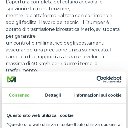
L'apertura completa del cofano agevola le
ispezioni e la manutenzione,
mentre la piattaforma rialzata con corrimano e
appigli facilita il lavoro dei tecnici. Il Dumper è
dotato di trasmissione idrostatica Merlo, sviluppata
per garantire
un controllo millimetrico degli spostamenti
assicurando una precisione unica su mercato. Il
cambio a due rapporti assicura una velocità
massima di 40 km/h per ridurre i tempi di
trasferimento,
mentre in marcia lenta la velocità massima scende
a 14 km/h al fine di offrire precisione e controllo
maggiori.
Consenso
Dettagli
Informazioni sui cookie
Il cassone con capacità massima di nove tonnellate
è realizzato in acciaio Hardox per il fondo e acciaio
Questo sito web utilizza i cookie
alto-resistenziale per le pareti verticali.
Per agevolare lo scarico del materiale il cassone è
“Questo sito web utilizza i cookie Il sito utilizza cookies al