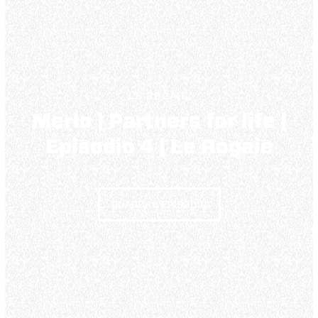
LE ROGAIE
Merlo | Partners for life |
Episodio 4 | Le Rogaie
GUARDA L'EPISODIO