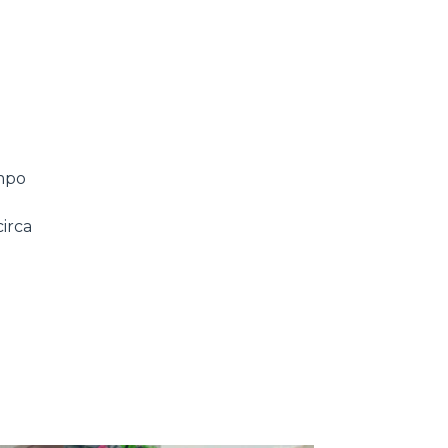
ampo
irca