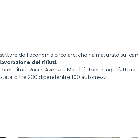
DUMPER
settore dell’economia circolare, che ha maturato sul c
ATTREZZATURE
MOSTRA TUTTI
lavorazione dei rifiuti
.
prenditori: Rocco Aversa e Marchiò Tonino oggi fattura c
è stata, oltre 200 dipendenti e 100 automezzi.
FORCHE
BENNE
FORCHE E PINZE