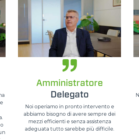
GANCI
PIATTAFORME
SPECIALI
Amministratore
Delegato
na
N
ve
Noi operiamo in pronto intervento e
abbiamo bisogno di avere sempre dei
a.
mezzi efficienti e senza assistenza
po
adeguata tutto sarebbe più difficile.
 un