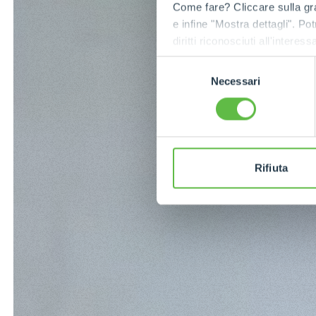
Come fare? Cliccare sulla gra
e infine "Mostra dettagli". Pot
diritti riconosciuti all'inte
apposita procedura.
Selezione
Necessari
del
consenso
Rifiuta