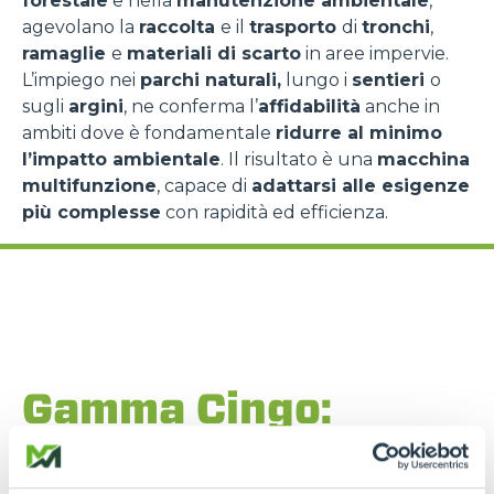
forestale
e nella
manutenzione ambientale
,
agevolano la
raccolta
e il
trasporto
di
tronchi
,
ramaglie
e
materiali di scarto
in aree impervie.
L’impiego nei
parchi naturali,
lungo i
sentieri
o
sugli
argini
, ne conferma l’
affidabilità
anche in
ambiti dove è fondamentale
ridurre al minimo
l’impatto ambientale
. Il risultato è una
macchina
multifunzione
, capace di
adattarsi alle esigenze
più complesse
con rapidità ed efficienza.
Gamma Cingo:
modelli per ogni