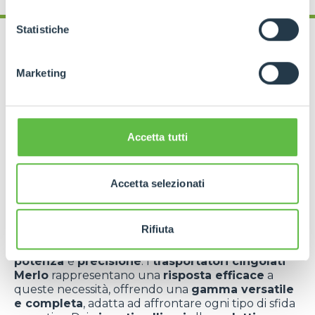
sensi degli artt. 15 e ss. del Regolamento UE 2016/679
GDPR abbiamo predisposto una
apposita procedura.
Statistiche
Marketing
Cingo Merlo: la
Accetta tutti
soluzione definitiva
per le pendenze più
Accetta selezionati
impegnative
Rifiuta
Affrontare lavori in pendenza
richiede
mezzi
specializzati
, in grado di coniugare
stabilità
,
potenza
e
precisione
. I
trasportatori cingolati
Merlo
rappresentano una
risposta efficace
a
queste necessità, offrendo una
gamma versatile
e completa
, adatta ad affrontare ogni tipo di sfida