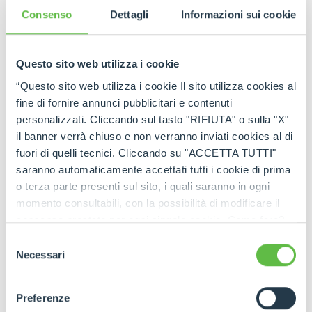
esigenza
Consenso
Dettagli
Informazioni sui cookie
La
famiglia Cingo di Merlo
comprende una
gamma completa di trasportatori cingolati
,
ciascuno progettato per
rispondere a esigenze
Questo sito web utilizza i cookie
operative ben precise
.
“Questo sito web utilizza i cookie Il sito utilizza cookies al
Il
CingoM500
è il
modello più compatto
,
fine di fornire annunci pubblicitari e contenuti
perfetto per
operazioni leggere in spazi
personalizzati. Cliccando sul tasto "RIFIUTA" o sulla "X"
estremamente ridotti
, come serre, filari stretti o
il banner verrà chiuso e non verranno inviati cookies al di
giardini terrazzati.
fuori di quelli tecnici. Cliccando su "ACCETTA TUTTI"
I modelli intermedi come
CingoM700TD
saranno automaticamente accettati tutti i cookie di prima
rappresentano un connubio tra
dimensioni
o terza parte presenti sul sito, i quali saranno in ogni
contenute
e
capacità di carico superiore
, ideali
momento consultabili, con la possibilità di modificare il
per l’
agricoltura
, il
giardinaggio professionale
e
la
piccola edilizia
.
consenso prestato per ogni singolo cookie. Come fare?
Cliccare sulla graffetta nera presente in fondo a destra di
Selezione
ogni pagina, selezionare "Modifichi il suo consenso" e
Necessari
del
infine "Mostra dettagli". Potrai trovare il link
consenso
dell'informativa completa nel footer presente in ogni
Preferenze
pagina. Per esercitare i diritti riconosciuti all'interessato ai