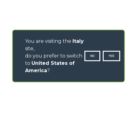
You are visiting the
Italy
site,
do you prefer to switch
NO
YES
to
United States of
America
?
CONTATTI
Via Nazionale, 9 - 12010
S. Defendente di Cervasca (CN) - Italia