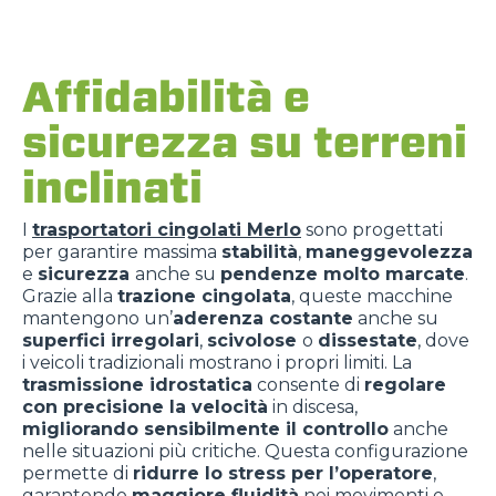
Affidabilità e
sicurezza su terreni
inclinati
I
trasportatori cingolati Merlo
sono progettati
per garantire massima
stabilità
,
maneggevolezza
e
sicurezza
anche su
pendenze molto marcate
.
Grazie alla
trazione cingolata
, queste macchine
mantengono un
’
aderenza costante
anche su
superfici irregolari
,
scivolose
o
dissestate
, dove
i veicoli tradizionali mostrano i propri limiti. La
trasmissione idr
ostatica
consente di
regolare
con precisione la velocità
in discesa,
migliorando sensibilmente il
controllo
anche
nelle situazioni più critiche. Questa configurazione
permette di
ridurre lo stress per l’operatore
,
garantendo
maggiore fluidità
nei movimenti e