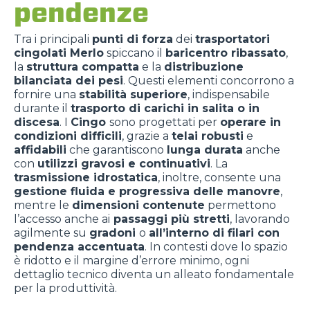
pendenze
Tra i principali
punti di forza
dei
trasportatori
cingolati Merlo
spiccano il
baricentro ribassato
,
la
struttura compatta
e la
distribuzione
bilanciata dei pesi
. Questi elementi concorrono a
fornire una
stabilità superiore
, indispensabile
durante il
trasporto di carichi in salita o
in
discesa
.
I
Cingo
sono progettat
i
per
operare in
condizioni difficili
, grazie a
telai robusti
e
affidabili
che garantiscono
lunga durata
anche
con
utilizzi gravosi e continuativi
. La
trasmissione idrostatica
, inoltre, consente una
gestione fluida e progressiva delle manovre
,
mentre le
dimensioni contenute
permettono
l
’
accesso anche ai
passaggi
più
stretti
,
lavora
ndo
agilmente
su
gradoni
o
all’interno di filari con
pendenza accentuata
. In contesti dove lo spazio
è ridotto e il margine d’errore minimo, ogni
dettaglio tecnico diventa un alleato fondamentale
per la produttività.