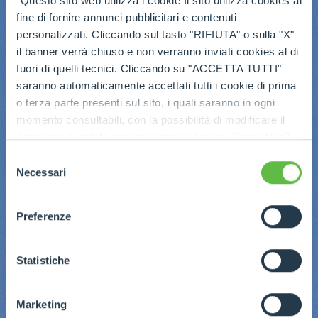
“Questo sito web utilizza i cookie Il sito utilizza cookies al
fine di fornire annunci pubblicitari e contenuti
personalizzati. Cliccando sul tasto "RIFIUTA" o sulla "X"
il banner verrà chiuso e non verranno inviati cookies al di
fuori di quelli tecnici. Cliccando su "ACCETTA TUTTI"
saranno automaticamente accettati tutti i cookie di prima
o terza parte presenti sul sito, i quali saranno in ogni
momento consultabili, con la possibilità di modificare il
consenso prestato per ogni singolo cookie. Come fare?
Cliccare sulla graffetta nera presente in fondo a destra di
Selezione
ogni pagina, selezionare "Modifichi il suo consenso" e
Necessari
del
infine "Mostra dettagli". Potrai trovare il link
consenso
dell'informativa completa nel footer presente in ogni
Preferenze
pagina. Per esercitare i diritti riconosciuti all'interessato ai
sensi degli artt. 15 e ss. del Regolamento UE 2016/679
GDPR abbiamo predisposto una
apposita procedura.
Statistiche
Marketing