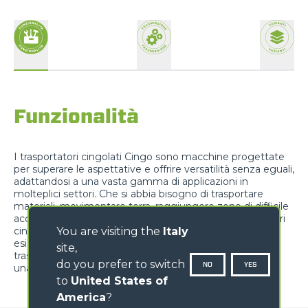
Funzionalità
I trasportatori cingolati Cingo sono macchine progettate
per superare le aspettative e offrire versatilità senza eguali,
adattandosi a una vasta gamma di applicazioni in
molteplici settori. Che si abbia bisogno di trasportare
materiali, movimentare terra, raggiungere zone di difficile
accesso o svolgere lavori di manutenzione, i trasportatori
cingolati Cingo sono pronti a soddisfare le vostre
You are visiting the
Italy
esigenze. Scoprite la potenza della polifunzionalità con i
site,
trasportatori cingolati Cingo, e lasciatevi sorprendere da
do you prefer to switch
NO
YES
una versatilità senza limiti
to
United States of
America
?