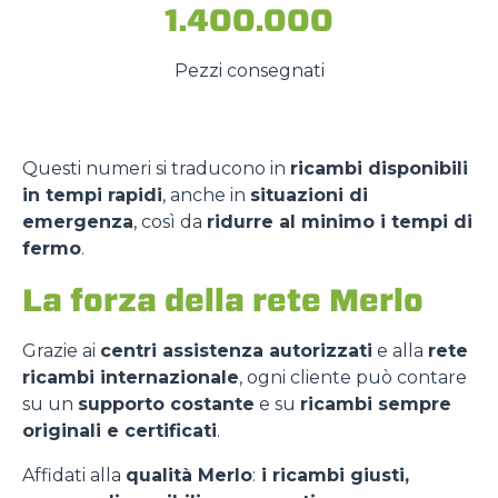
1.400.000
Pezzi consegnati
Questi numeri si traducono in
ricambi disponibili
in tempi rapidi
, anche in
situazioni di
emergenza
, così da
ridurre al minimo i tempi di
fermo
.
La forza della rete Merlo
Grazie ai
centri assistenza autorizzati
e alla
rete
ricambi internazionale
, ogni cliente può contare
su un
supporto costante
e su
ricambi sempre
originali e certificati
.
Consenso
Dettagli
Informazioni sui cookie
Affidati alla
qualità Merlo
:
i ricambi giusti,