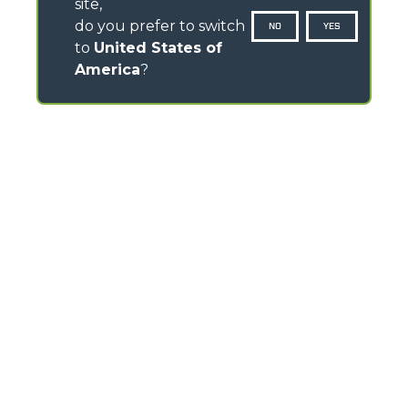
site,
do you prefer to switch
NO
YES
to
United States of
America
?
CONTATTI
Via Nazionale, 9 - 12010
S. Defendente di Cervasca (CN) - Italia
TEL
+39 0171614111
info@merlo.com