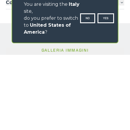
Comfort esclusivo
You are visiting the
Italy
site,
do you prefer to switch
NO
YES
to
United States of
America
?
GALLERIA IMMAGINI
NOME
*
COGNOME
*
PROVINCIA ITALIANA
*