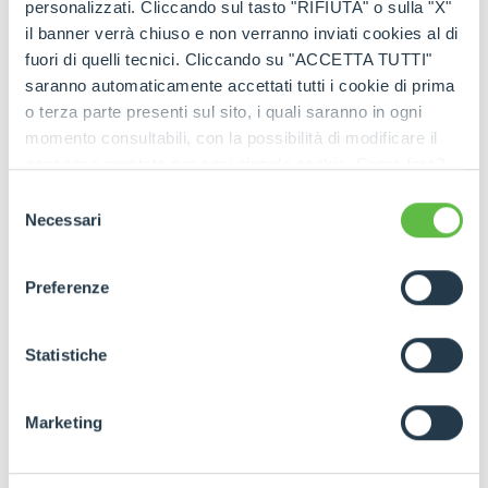
personalizzati. Cliccando sul tasto "RIFIUTA" o sulla "X"
il banner verrà chiuso e non verranno inviati cookies al di
fuori di quelli tecnici. Cliccando su "ACCETTA TUTTI"
saranno automaticamente accettati tutti i cookie di prima
o terza parte presenti sul sito, i quali saranno in ogni
momento consultabili, con la possibilità di modificare il
consenso prestato per ogni singolo cookie. Come fare?
Cliccare sulla graffetta nera presente in fondo a destra di
Selezione
ogni pagina, selezionare "Modifichi il suo consenso" e
Necessari
del
infine "Mostra dettagli". Potrai trovare il link
consenso
dell'informativa completa nel footer presente in ogni
Preferenze
pagina. Per esercitare i diritti riconosciuti all'interessato ai
sensi degli artt. 15 e ss. del Regolamento UE 2016/679
GDPR abbiamo predisposto una
apposita procedura.
Statistiche
Marketing