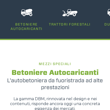
BETONIERE
TRATTORI FORESTALI
D
AUTOCARICANTI
MEZZI SPECIALI
Betoniere Autocaricanti
L'autobetoniera da fuoristrada ad alte
prestazioni
La gamma DBM, rinnovata nel design e nei
contenuti, risponde ancora oggi una concreta
esigenza dei mercati.