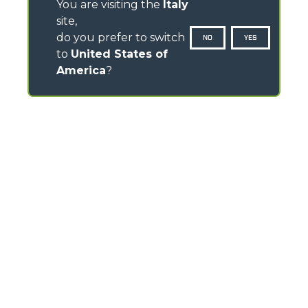
You are visiting the
Italy
site,
do you prefer to switch
NO
YES
to
United States of
America
?
CONTATTI
Via Nazionale, 9 - 12010
S. Defendente di Cervasca (CN) - Italia
TEL
+39 0171614111
info@merlo.com