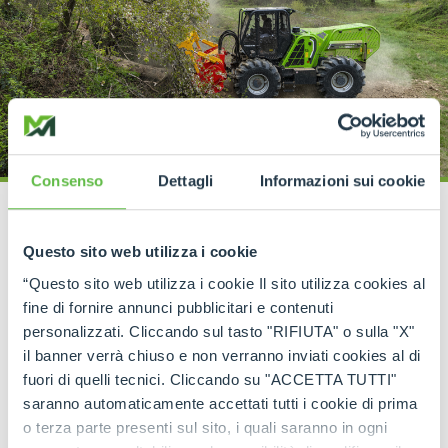
Consenso
Dettagli
Informazioni sui cookie
Questo sito web utilizza i cookie
MEZZI SPECIALI
“Questo sito web utilizza i cookie Il sito utilizza cookies al
Dumper
fine di fornire annunci pubblicitari e contenuti
personalizzati. Cliccando sul tasto "RIFIUTA" o sulla "X"
Risparmia tempo ed energia con il
il banner verrà chiuso e non verranno inviati cookies al di
dumper Merlo.
fuori di quelli tecnici. Cliccando su "ACCETTA TUTTI"
saranno automaticamente accettati tutti i cookie di prima
Con capacità di carico elevate e un sistema di
o terza parte presenti sul sito, i quali saranno in ogni
gestione avanzato delle operazioni, il dumper DM9