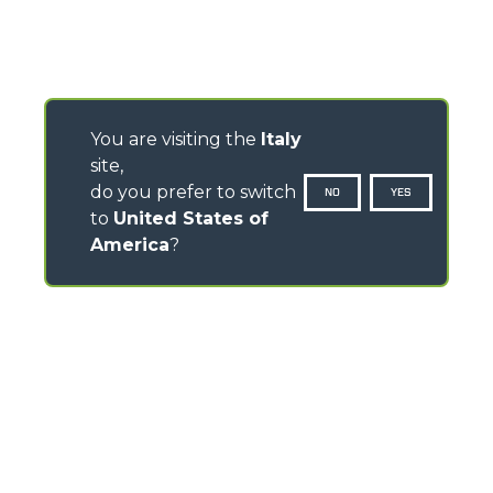
You are visiting the
Italy
site,
do you prefer to switch
NO
YES
to
United States of
America
?
CONTATTI
Via Nazionale, 9 - 12010
S. Defendente di Cervasca (CN) - Italia