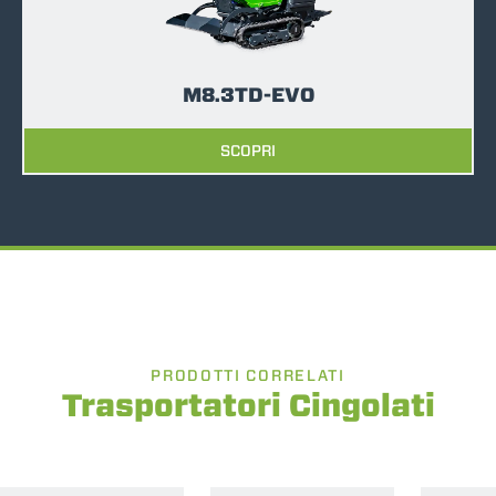
M8.3TD-EVO
SCOPRI
PRODOTTI CORRELATI
Trasportatori Cingolati