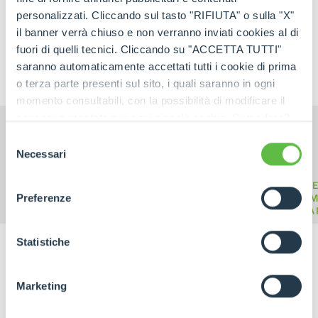
personalizzati. Cliccando sul tasto "RIFIUTA" o sulla "X"
il banner verrà chiuso e non verranno inviati cookies al di
PRODOTTI CORRELATI
Sollevatori Telescopici
fuori di quelli tecnici. Cliccando su "ACCETTA TUTTI"
saranno automaticamente accettati tutti i cookie di prima
o terza parte presenti sul sito, i quali saranno in ogni
momento consultabili, con la possibilità di modificare il
consenso prestato per ogni singolo cookie. Come fare?
Cliccare sulla graffetta nera presente in fondo a destra di
Selezione
ogni pagina, selezionare "Modifichi il suo consenso" e
Necessari
del
infine "Mostra dettagli". Potrai trovare il link
consenso
TEL
dell'informativa completa nel footer presente in ogni
TELESCOPICI
TELESCOPICI
Preferenze
M
pagina. Per esercitare i diritti riconosciuti all'interessato ai
ELETTRICI
COMPATTI
CA
sensi degli artt. 15 e ss. del Regolamento UE 2016/679
GDPR abbiamo predisposto una
apposita procedura.
Statistiche
Marketing