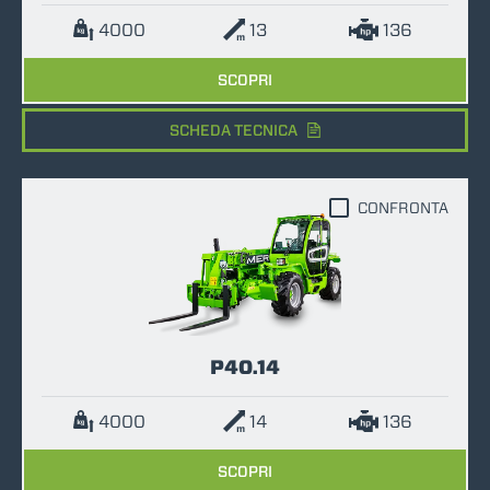
4000
13
136
SCOPRI
SCHEDA TECNICA
CONFRONTA
P40.14
4000
14
136
SCOPRI