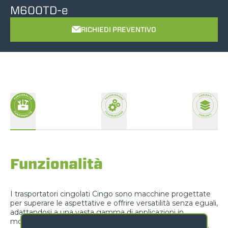
M600TD-e
RICHIEDI PREVENTIVO
Funzionalità
I trasportatori cingolati Cingo sono macchine progettate
per superare le aspettative e offrire versatilità senza eguali,
adattandosi a una vasta gamma di applicazioni in
molteplici settori. Che si abbia bisogno di trasportare