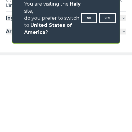
diversi sistemi e dispositivi per massimizzare l’ergonomia.
You are visiting the
Italy
L’inversore al volante è replicato anche su joystick
site,
do you prefer to switch
Ingresso cabina
NO
YES
to
United States of
Aria condizionata
America
?
Loading form...
GALLERIA IMMAGINI