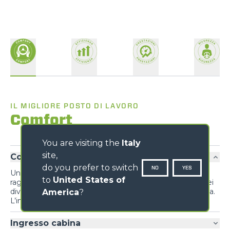
IL MIGLIORE POSTO DI LAVORO
Comfort
You are visiting the
Italy
site,
Comfort esclusivo
do you prefer to switch
NO
YES
Un inedito design privilegia funzionalità e comfort,
to
United States of
raggruppando informazioni al conducente e comandi dei
diversi sistemi e dispositivi per massimizzare l’ergonomia.
America
?
L’inversore al volante è replicato anche su joystick
Ingresso cabina