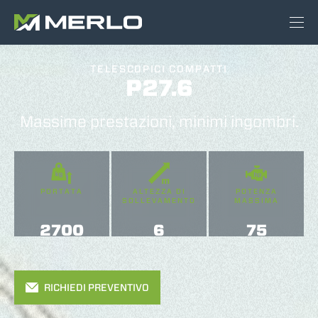
TELESCOPICI COMPATTI
P27.6
Massime prestazioni, minimi ingombri.
PORTATA
ALTEZZA DI
POTENZA
SOLLEVAMENTO
MASSIMA
2700
6
75
RICHIEDI PREVENTIVO