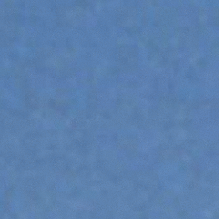
DUMPER
ATTREZZATURE
MOSTRA TUTTI
FORCHE
BENNE
FORCHE E PINZE
GANCI