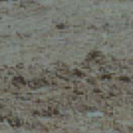
Iscriviti alla newsletter
NZE
Loading form...
E