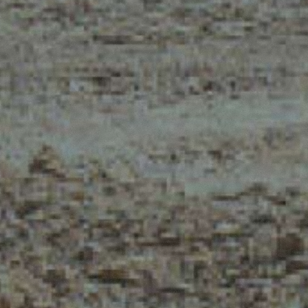
MERLO NEL MONDO
CONTATTI
Via Nazionale, 9 - 12010
MERLO GROUP
S. Defendente di Cervasca
LA STORIA DI MERL
(CN) - Italia
TECNOLOGIE
TEL
+39 0171614111
CERTIFICAZIONI
info@merlo.com
POLITICA DELLA QU
POLITICA DELLA SA
DELLA SICUREZZA 
LAVORO E DELL’AM
DEVELOPER
FONDI FESR
PROGETTO VI.P. –
VITICOLTURA DI
PRECISIONE
CONDIZIONI GENERA
D’ACQUISTO
ISTRUZIONI SPEDIZ
MATERIALI