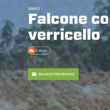
GANCI
Falcone c
verricello
Edilizia
RICHIEDI PREVENTIVO