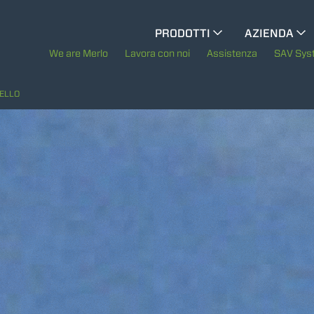
CINGO MULTIFUNZIONE
PRODOTTI
AZIENDA
La storia di Mer
We are Merlo
Lavora con noi
Assistenza
SAV Sys
CINGO PORTATTREZZI
Merlo nel mond
ELLO
CINGO ELETTRICO
Sostenibilità
Tecnologie
MEZZI SPECIALI
MOSTRA TUTTI
BETONIERE AUTOCARICANTI
TRATTORI FORESTALI