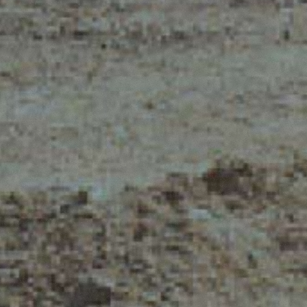
TELESCOPICI ELETTRICI
FORCHE
PRODOTTI
ATTREZZATURE
O
TELESCOPICI COMPATTI
BENNE
TELESCOPICI MEDIA
FORCHE E PI
CAPACITÀ
GANCI
TELESCOPICI ALTA
CAPACITÀ
ALITÀ
PIATTAFORM
TELESCOPICI
LUTE,
SPECIALI
STABILIZZATI
DEL
BIENTE
TELESCOPICI ROTATIVI
TRATTORI TELESCOPICI
CINGO TRANSPORTER
CINGO PORTATTREZZI
CINGO MULTIFUNZIONE
LI
CINGO ELETTRICO
IONE
BETONIERE
AUTOCARICANTI